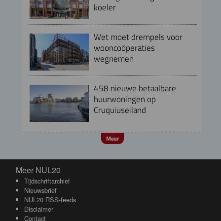
koeler
Wet moet drempels voor
wooncoöperaties
wegnemen
458 nieuwe betaalbare
huurwoningen op
Cruquiuseiland
Meer
Meer NUL20
Meer NUL20
Tijdschriftarchief
Nieuwsbrief
NUL20 RSS-feeds
Disclaimer
Contact