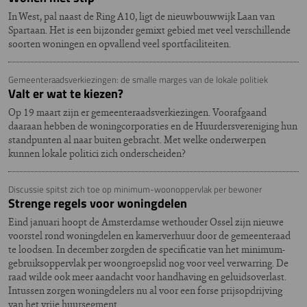
In West, pal naast de Ring A10, ligt de nieuwbouwwijk Laan van
Spartaan. Het is een bijzonder gemixt gebied met veel verschillende
soorten woningen en opvallend veel sportfaciliteiten.
Gemeenteraadsverkiezingen: de smalle marges van de lokale politiek
Valt er wat te kiezen?
Op 19 maart zijn er gemeenteraadsverkiezingen. Voorafgaand
daaraan hebben de woningcorporaties en de Huurdersvereniging hun
standpunten al naar buiten gebracht. Met welke onderwerpen
kunnen lokale politici zich onderscheiden?
Discussie spitst zich toe op minimum-woonoppervlak per bewoner
Strenge regels voor woningdelen
Eind januari hoopt de Amsterdamse wethouder Ossel zijn nieuwe
voorstel rond woningdelen en kamerverhuur door de gemeenteraad
te loodsen. In december zorgden de specificatie van het minimum-
gebruiksoppervlak per woongroepslid nog voor veel verwarring. De
raad wilde ook meer aandacht voor handhaving en geluidsoverlast.
Intussen zorgen woningdelers nu al voor een forse prijsopdrijving
van het vrije huursegment.