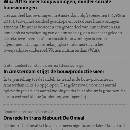
WiA 2013: meer koopwoningen, minder sociale
huurwoningen
Het aandeel koopwoningen in Amsterdam blijft toenemen (31,5% in
2013), terwijl het aandeel goedkope en betaalbare huurwoningen
afneemt. Huurders besteden een groter deel van hun inkomen aan
huur, ook na verrekening van de huurtoeslag, dan twee jaar geleden.
De relatieve 'overmaat' aan sociale huurwoningen is verder
afgenomen. Dat zijn de belangrijkste uitkomsten van het
tweejaarlijkse onderzoek Wonen in Amsterdam (WiA).
Groter aandeel van studio’s en markthuurwoningen
In Amsterdam stijgt de bouwproductie weer
In tegenstelling tot de landelijke trend is de bouwproductie in
Amsterdam in 2013 opgelopen. Dat geldt zowel voor het aantal
opleveringen als het aantal woningen dat in aanbouw is genomen. Er
zitten wel veel kleine (studenten)woningen bij.
Grootste daler: van 6,6 naar 6,2
Onvrede in transitiebuurt De Omval
De buurt De Omval is Oost is de meest significante daler. Dat zal toch