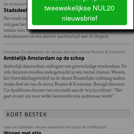
De stadsdelen nieuwe stijl gaan alleen nog over de uitvoering
tweewekelijkse NUL20
Stadsdeelbestuurders vrezen machtsstrijd
nieuwsbrief
Het einde van het huidige stadsdeel is nabij. In de stadsdelen nieuwe
stijl gaat het alleen nog om de uitvoering. Toekomstige bestuurders
vrezen voor onvoldoende deskundige ambtenaren, te geringe
beleidsruimte en een nieuwe machtsstrijd met de Stopera.
Interview: Cis Apeldoorn, de nieuwe directeur cluster Ruimte & Economie
Ambtelijk Amsterdam op de schop
Ambtelijk Amsterdam ondergaat een grootschalige stoelendans. De
vele diensten worden ondergebracht in een viertal clusters. Wonen,
het Ontwikkelingsbedrijf en de dienst Ruimtelijke ordening maken
straks deel uit van de sector Ruimte & Economie. Beoogd directeur
Cis Apeldoorn droomt van een einde aan de ‘wij/zij-cultuur’: “Het
gaat er niet om voor welke bestuurder een ambtenaar werkt”.
KORT BESTEK
Laan van Spartaan: nieuwe woonwijk met sport als middelpunt
Wonen met stip