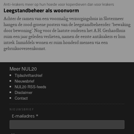
Anti-krakers meer op hun hoede voor koperdieven dan voor krakers
Leegstandbeheer als woonvorm
Achter de ramen van een voormalig verzorgingshuis in Slotermeer
hangen de rood-groene posters van de leegstandbeheerder: ‘bewaking
door bewoning’. Nog voor de laatste ouderen het A.H. Gerhardhuis
ruim een jaar geleden verlieten, namen de eerste antikrakers er hun
intrek. Inmiddels wonen er ruim honderd mensen via een
gebruiksovereenkomst.
Meer NUL20
Meer NUL20
Tijdschriftarchief
Nieuwsbrief
NUL20 RSS-feeds
Disclaimer
Contact
NIEUWSBRIEF
E-mailadres *