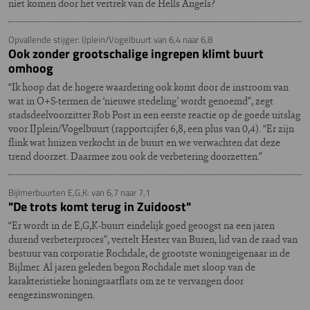
niet komen door het vertrek van de Hells Angels?
Opvallende stijger: IJplein/Vogelbuurt van 6,4 naar 6,8
Ook zonder grootschalige ingrepen klimt buurt
omhoog
“Ik hoop dat de hogere waardering ook komt door de instroom van
wat in O+S-termen de ‘nieuwe stedeling’ wordt genoemd”, zegt
stadsdeelvoorzitter Rob Post in een eerste reactie op de goede uitslag
voor IJplein/Vogelbuurt (rapportcijfer 6,8, een plus van 0,4). “Er zijn
flink wat huizen verkocht in de buurt en we verwachten dat deze
trend doorzet. Daarmee zou ook de verbetering doorzetten.”
Bijlmerbuurten E,G,K: van 6,7 naar 7,1
"De trots komt terug in Zuidoost"
“Er wordt in de E,G,K-buurt eindelijk goed geoogst na een jaren
durend verbeterproces”, vertelt Hester van Buren, lid van de raad van
bestuur van corporatie Rochdale, de grootste woningeigenaar in de
Bijlmer. Al jaren geleden begon Rochdale met sloop van de
karakteristieke honingraatflats om ze te vervangen door
eengezinswoningen.