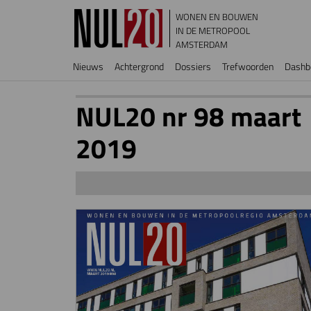
Overslaan en naar de inhoud gaan
WONEN EN BOUWEN
IN DE METROPOOL
AMSTERDAM
Hoofdnavigatie
Nieuws
Achtergrond
Dossiers
Trefwoorden
Dashb
NUL20 nr 98 maart
2019