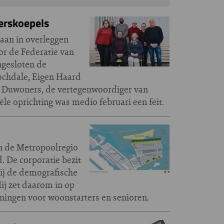
erskoepels
an in overleggen
r de Federatie van
ngesloten de
ochdale, Eigen Haard
an Duwoners, de vertegenwoordiger van
e oprichting was medio februari een feit.
an de Metropoolregio
 De corporatie bezit
bij de demografische
Hij zet daarom in op
ningen voor woonstarters en senioren.