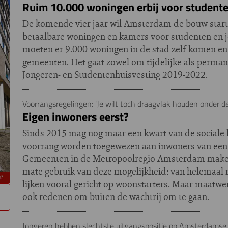
Ruim 10.000 woningen erbij voor studente
De komende vier jaar wil Amsterdam de bouw star
betaalbare woningen en kamers voor studenten en 
moeten er 9.000 woningen in de stad zelf komen en
gemeenten. Het gaat zowel om tijdelijke als permane
Jongeren- en Studentenhuisvesting 2019-2022.
Voorrangsregelingen: 'Je wilt toch draagvlak houden onder d
Eigen inwoners eerst?
Sinds 2015 mag nog maar een kwart van de social
voorrang worden toegewezen aan inwoners van een
Gemeenten in de Metropoolregio Amsterdam maken
mate gebruik van deze mogelijkheid: van helemaal n
lijken vooral gericht op woonstarters. Maar maatwe
ook redenen om buiten de wachtrij om te gaan.
Jongeren hebben slechtste uitgangspositie op Amsterdams