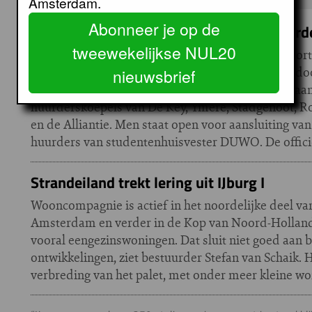
Amsterdam.
Abonneer je op de
Nieuw: Federatie van Amsterdamse Huurd
tweewekelijkse NUL20
De Amsterdamse corporatiehuurders worden voorta
met gemeente en corporaties vertegenwoordigd doo
nieuwsbrief
Amsterdamse Huurderskoepels. Bij de FAH zijn aa
huurderskoepels van De Key, Ymere, Stadgenoot, R
en de Alliantie. Men staat open voor aansluiting v
huurders van studentenhuisvester DUWO. De officiël
Strandeiland trekt lering uit IJburg I
Wooncompagnie is actief in het noordelijke deel v
Amsterdam en verder in de Kop van Noord-Holland.
vooral eengezinswoningen. Dat sluit niet goed aan 
ontwikkelingen, ziet bestuurder Stefan van Schaik. 
verbreding van het palet, met onder meer kleine wo