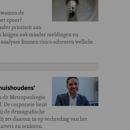
m kwamen de
het spoor?
der prioriteit aan
es krijgen ook minder meldingen en
-analyses kunnen risico-adressen wellicht
 huishoudens'
an de Metropoolregio
 De corporatie bezit
bij de demografische
Hij zet daarom in op verbreding van het
arters en senioren.