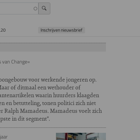
L20
Inschrijven nieuwsbrief
us van Change=
woongebouw voor werkende jongeren op.
Maar of ditmaal een wethouder of
antenartikelen waarin huurders klaagden
 en betutteling, tonen politici zich niet
mer Ralph Mamadeus. Mamadeus voelt zich
opste in dit segment”.
jaar