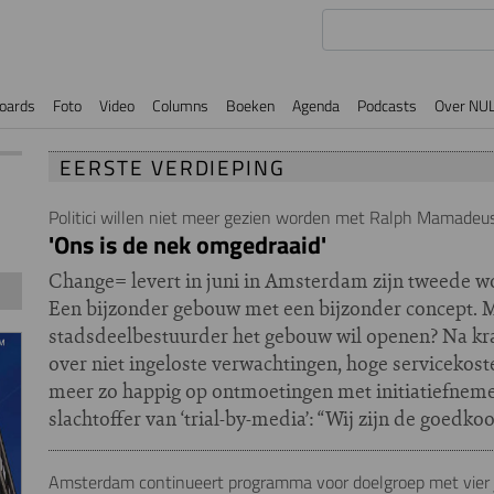
oards
Foto
Video
Columns
Boeken
Agenda
Podcasts
Over NU
EERSTE VERDIEPING
Politici willen niet meer gezien worden met Ralph Mamade
'Ons is de nek omgedraaid'
Change= levert in juni in Amsterdam zijn tweede 
Een bijzonder gebouw met een bijzonder concept. 
stadsdeelbestuurder het gebouw wil openen? Na kr
over niet ingeloste verwachtingen, hoge servicekosten
meer zo happig op ontmoetingen met initiatiefne
slachtoffer van ‘trial-by-media’: “Wij zijn de goedko
Amsterdam continueert programma voor doelgroep met vier 