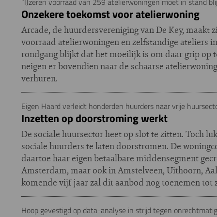
“IJzeren voorraad van 259 atelierwoningen moet in stand bli
Onzekere toekomst voor atelierwoning
Arcade, de huurdersvereniging van De Key, maakt z
voorraad atelierwoningen en zelfstandige ateliers
rondgang blijkt dat het moeilijk is om daar grip op t
neigen er bovendien naar de schaarse atelierwoninge
verhuren.
Eigen Haard verleidt honderden huurders naar vrije huursect
Inzetten op doorstroming werkt
De sociale huursector heet op slot te zitten. Toch l
sociale huurders te laten doorstromen. De woningco
daartoe haar eigen betaalbare middensegment gecre
Amsterdam, maar ook in Amstelveen, Uithoorn, Aa
komende vijf jaar zal dit aanbod nog toenemen tot 
Hoop gevestigd op data-analyse in strijd tegen onrechtmat