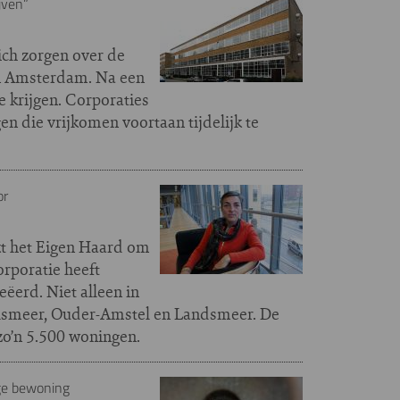
jven”
ich zorgen over de
 in Amsterdam. Na een
e krijgen. Corporaties
n die vrijkomen voortaan tijdelijk te
or
ukt het Eigen Haard om
rporatie heeft
ëerd. Niet alleen in
lsmeer, Ouder-Amstel en Landsmeer. De
zo’n 5.500 woningen.
ige bewoning