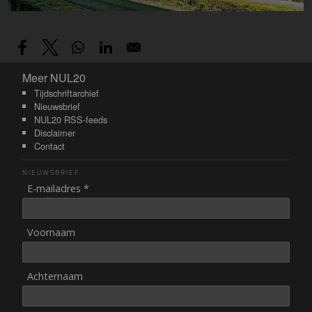
Meer NUL20
Meer NUL20
Tijdschriftarchief
Nieuwsbrief
NUL20 RSS-feeds
Disclaimer
Contact
NIEUWSBRIEF
E-mailadres *
Voornaam
Achternaam