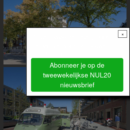
×
Ontvang
het belangrijkste
gratis
nieuws over wonen en bouwen in de
regio Amsterdam.
Abonneer je op de
Image
tweewekelijkse NUL20
nieuwsbrief