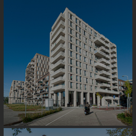
Image
Image