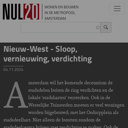
Overslaan en naar de inhoud gaan
WONEN EN BOUWEN
IN DE METROPOOL
AMSTERDAM
Nieuw-West - Sloop,
vernieuwing, verdichting
04.11.2024
A
msterdam wil het komende decennium de
stadsdelen buiten de ring verdichten en de
lokale 'stadsharten' versterken. Ook in de
Westelijke Tuinsteden moeten er veel woningen
worden bijgebouwd; met het Osdorpplein als
stadsdeelhart. Niet alleen de buurten rondom de
stadsdeelcentra krijgen met verdichting te maken. Ook de