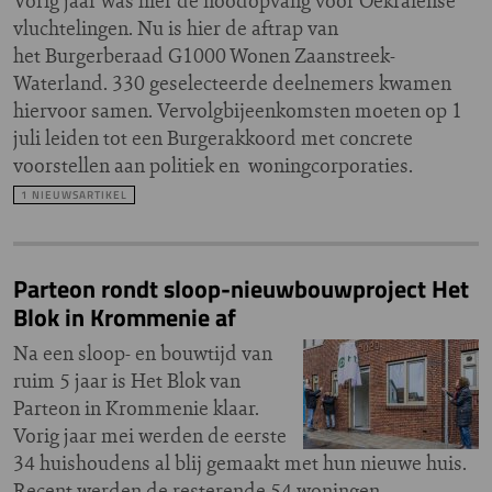
Vorig jaar was hier de noodopvang voor Oekraïense
vluchtelingen. Nu is hier de aftrap van
het Burgerberaad G1000 Wonen Zaanstreek-
Waterland. 330 geselecteerde deelnemers kwamen
hiervoor samen. Vervolgbijeenkomsten moeten op 1
juli leiden tot een Burgerakkoord met concrete
voorstellen aan politiek en woningcorporaties.
1 NIEUWSARTIKEL
Parteon rondt sloop-nieuwbouwproject Het
Blok in Krommenie af
Na een sloop- en bouwtijd van
ruim 5 jaar is Het Blok van
Parteon in Krommenie klaar.
Vorig jaar mei werden de eerste
34 huishoudens al blij gemaakt met hun nieuwe huis.
Recent werden de resterende 54 woningen