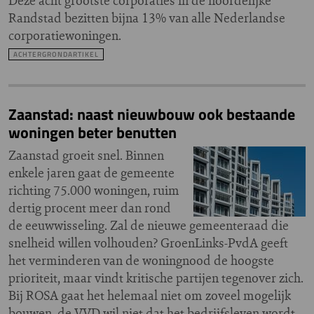
Deze acht grootste corporaties in de noordelijke
Randstad bezitten bijna 13% van alle Nederlandse
corporatiewoningen.
ACHTERGRONDARTIKEL
Zaanstad: naast nieuwbouw ook bestaande
woningen beter benutten
Zaanstad groeit snel. Binnen
enkele jaren gaat de gemeente
richting 75.000 woningen, ruim
dertig procent meer dan rond
de eeuwwisseling. Zal de nieuwe gemeenteraad die
snelheid willen volhouden? GroenLinks-PvdA geeft
het verminderen van de woningnood de hoogste
prioriteit, maar vindt kritische partijen tegenover zich.
Bij ROSA gaat het helemaal niet om zoveel mogelijk
bouwen, de VVD wil niet dat het bedrijfsleven wordt