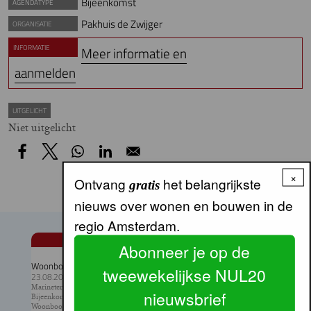
Bijeenkomst
AGENDATYPE
Pakhuis de Zwijger
ORGANISATIE
INFORMATIE
Meer informatie en
aanmelden
UITGELICHT
Niet uitgelicht
×
Ontvang
het belangrijkste
gratis
nieuws over wonen en bouwen in de
regio Amsterdam.
AGENDA
Abonneer je op de
Woonbootfestival
tweewekelijkse NUL20
23.08.2026
Marineterrein, Amsterdam
nieuwsbrief
Bijeenkomst
Woonbootvereniging Amsterdam, LWO