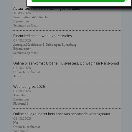
Actualiteit huurbeleid woningcorporaties
16.09.2026
Winthontlaan 4-6, Utrecht
Bijeenkomst
Seminars op Maat
Financieel beleid woningcorporaties
07.10.2026
Antropia, Hoofdstraat 8, Driebergen-Rijsenburg
Bijeenkomst
Seminars op Maat
Online bijeenkomst Groene Huisvesters: Op weg naar Paris-proof
07.10.2026
Online bijeenkomst
Aedes
Wooncongres 2026
07.10.2026
Amersfoort
Bijeenkomst
Platform31
Online college: beter benutten van bestaande woningbouw
08.10.2026
Nvt
Online bijeenkomst
Woonbond