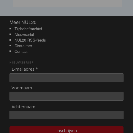
Meer NUL20
Meer NUL20
Tijdschriftarchief
Nieuwsbrief
NUL20 RSS-feeds
Disclaimer
Contact
NIEUWSBRIEF
E-mailadres *
Voornaam
Achternaam
Inschrijven