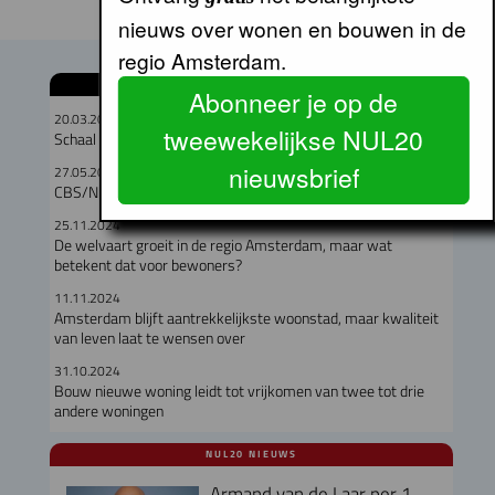
nieuws over wonen en bouwen in de
regio Amsterdam.
GERELATEERDE ARTIKELEN
Abonneer je op de
20.03.2026
tweewekelijkse NUL20
Schaal geclusterd wonen van invloed op succes
nieuwsbrief
27.05.2025
CBS/NIDI: zonder bezit (duur) koophuis, minder kinderen
25.11.2024
De welvaart groeit in de regio Amsterdam, maar wat
betekent dat voor bewoners?
11.11.2024
Amsterdam blijft aantrekkelijkste woonstad, maar kwaliteit
van leven laat te wensen over
31.10.2024
Bouw nieuwe woning leidt tot vrijkomen van twee tot drie
andere woningen
NUL20 NIEUWS
Armand van de Laar per 1