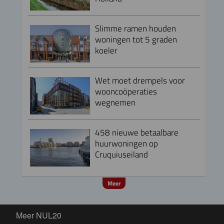
Slimme ramen houden
woningen tot 5 graden
koeler
Wet moet drempels voor
wooncoöperaties
wegnemen
458 nieuwe betaalbare
huurwoningen op
Cruquiuseiland
Meer
Meer NUL20
Meer NUL20