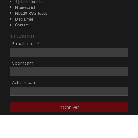
Tijdschriftarchief
Nieuwsbrief
NUL20 RSS-feeds
Disclaimer
Contact
NIEUWSBRIEF
E-mailadres *
Voornaam
Achternaam
Inschrijven
© NUL20, 2002-heden,
auteursrechten/disclaimer
Stichting NUL20 heeft de
ANBI-status
.
Image