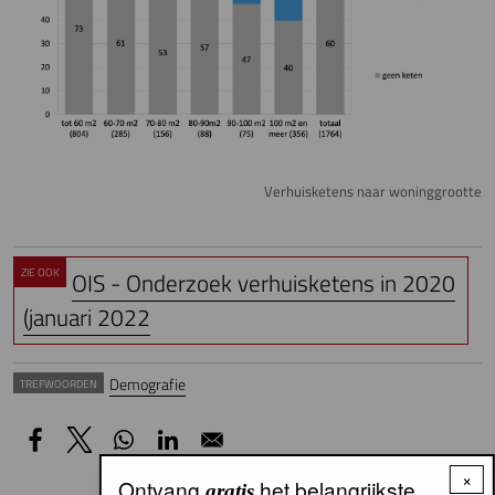
Verhuisketens naar woninggrootte
ZIE OOK
OIS - Onderzoek verhuisketens in 2020
(januari 2022
Demografie
TREFWOORDEN
×
Ontvang
het belangrijkste
gratis