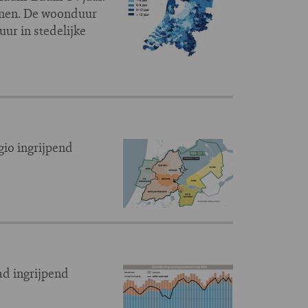
onen. De woonduur
ur in stedelijke
io ingrijpend
ad ingrijpend