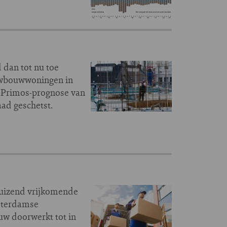
dan tot nu toe
euwbouwwoningen in
te Primos-prognose van
ad geschetst.
duizend vrijkomende
msterdamse
w doorwerkt tot in