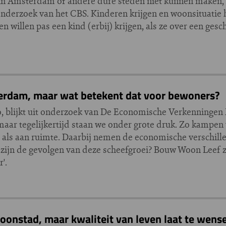
n Amsterdam of andere dure steden niet kunnen maken, st
it onderzoek van het CBS. Kinderen krijgen en woonsituatie
 willen pas een kind (erbij) krijgen, als ze over een ges
terdam, maar wat betekent dat voor bewoners?
o, blijkt uit onderzoek van De Economische Verkenningen
ar tegelijkertijd staan we onder grote druk. Zo kampen 
 als aan ruimte. Daarbij nemen de economische verschille
zijn de gevolgen van deze scheefgroei? Bouw Woon Leef zo
'.
oonstad, maar kwaliteit van leven laat te wens