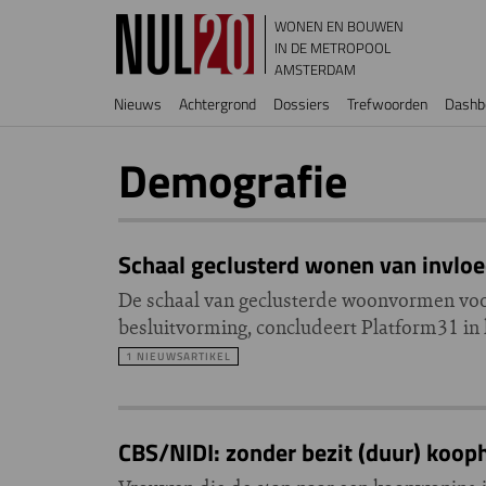
Overslaan en naar de inhoud gaan
WONEN EN BOUWEN
IN DE METROPOOL
AMSTERDAM
Hoofdnavigatie
Nieuws
Achtergrond
Dossiers
Trefwoorden
Dashb
Demografie
Schaal geclusterd wonen van invloe
De schaal van geclusterde woonvormen voor
besluitvorming, concludeert Platform31 in
1 NIEUWSARTIKEL
CBS/NIDI: zonder bezit (duur) koop