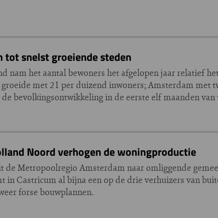
tot snelst groeiende steden
 nam het aantal bewoners het afgelopen jaar relatief het 
roeide met 21 per duizend inwoners; Amsterdam met twi
er de bevolkingsontwikkeling in de eerste elf maanden van v
olland Noord verhogen de woningproductie
uit de Metropoolregio Amsterdam naar omliggende gemee
 in Castricum al bijna een op de drie verhuizers van bui
weer forse bouwplannen.