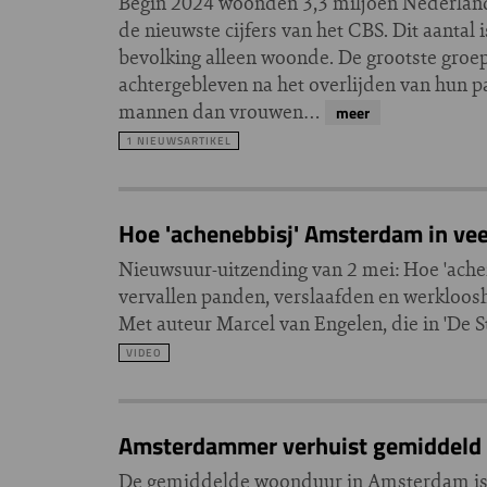
Begin 2024 woonden 3,3 miljoen Nederlander
de nieuwste cijfers van het CBS. Dit aantal 
bevolking alleen woonde. De grootste groep
achtergebleven na het overlijden van hun pa
mannen dan vrouwen…
meer
1 NIEUWSARTIKEL
Hoe 'achenebbisj' Amsterdam in veer
Nieuwsuur-uitzending van 2 mei: Hoe 'achen
vervallen panden, verslaafden en werkloosh
Met auteur Marcel van Engelen, die in 'De S
VIDEO
Amsterdammer verhuist gemiddeld o
De gemiddelde woonduur in Amsterdam is 5,2