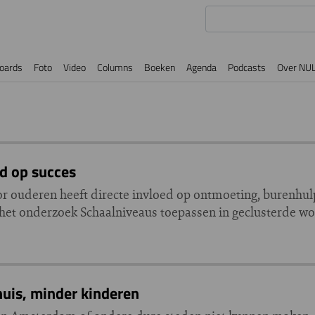
oards
Foto
Video
Columns
Boeken
Agenda
Podcasts
Over NU
d op succes
 ouderen heeft directe invloed op ontmoeting, burenhul
 het onderzoek Schaalniveaus toepassen in geclusterde 
huis, minder kinderen