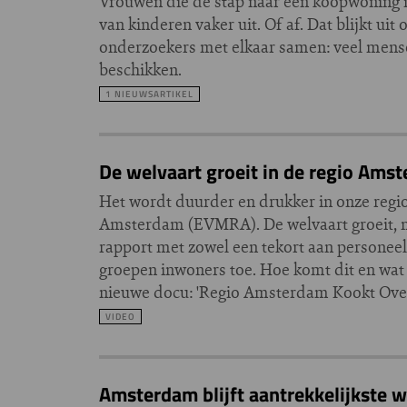
Vrouwen die de stap naar een koopwoning i
van kinderen vaker uit. Of af. Dat blijkt u
onderzoekers met elkaar samen: veel mensen
beschikken.
1 NIEUWSARTIKEL
De welvaart groeit in de regio Ams
Het wordt duurder en drukker in onze regi
Amsterdam (EVMRA). De welvaart groeit, ma
rapport met zowel een tekort aan personeel
groepen inwoners toe. Hoe komt dit en wat 
nieuwe docu: 'Regio Amsterdam Kookt Over
VIDEO
Amsterdam blijft aantrekkelijkste w