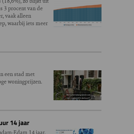
18,6%), zo blijkt uit
ts 3 procent van de
, vaak alleen
ep, waarbij iets meer
an een stad met
oge woningprijzen.
ur 14 jaar
lendam-Edam 14 jaar.