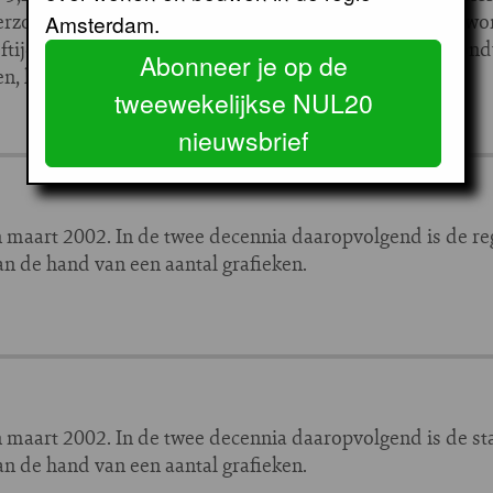
erzoek naar hoe lang Nederlanders op hetzelfde adres w
Amsterdam.
eftijd van de inwoners. Dit is een reden waarom de woondu
Abonneer je op de
, korter is.
tweewekelijkse NUL20
nieuwsbrief
maart 2002. In de twee decennia daaropvolgend is de reg
an de hand van een aantal grafieken.
maart 2002. In de twee decennia daaropvolgend is de st
an de hand van een aantal grafieken.