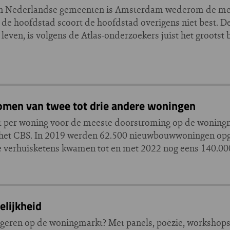
as van Nederlandse gemeenten is Amsterdam wederom de me
 de hoofdstad scoort de hoofdstad overigens niet best. D
even, is volgens de Atlas-onderzoekers juist het grootst 
komen van twee tot drie andere woningen
per woning voor de meeste doorstroming op de woningmar
 het CBS. In 2019 werden 62.500 nieuwbouwwoningen opg
 verhuisketens kwamen tot en met 2022 nog eens 140.000 
elijkheid
ngeren op de woningmarkt? Met panels, poëzie, workshops