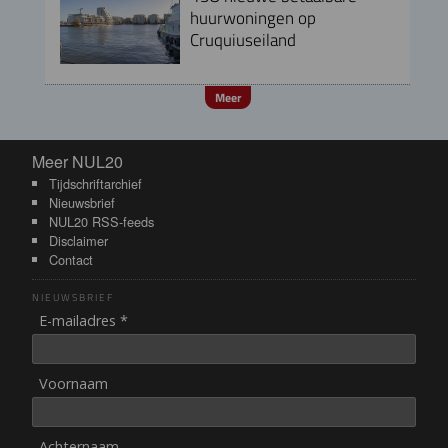
huurwoningen op
Cruquiuseiland
Meer
Meer NUL20
Meer NUL20
Tijdschriftarchief
Nieuwsbrief
NUL20 RSS-feeds
Disclaimer
Contact
NIEUWSBRIEF
E-mailadres *
Voornaam
Achternaam