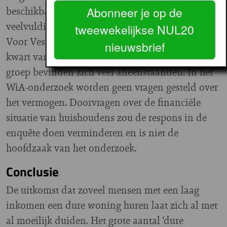
beschikbaar vermogen. Ouderen maken daar
Abonneer je op de
veelvuldig gebruik van, zo bevestigen beleggers.
tweewekelijkse NUL20
Voor Vesteda geldt bijvoorbeeld dat ruim een
nieuwsbrief
kwart van de huurders is gepensioneerd. In die
groep bevinden zich veel alleenstaanden. In het
WiA-onderzoek worden geen vragen gesteld over
het vermogen. Doorvragen over de financiële
situatie van huishoudens zou de respons in de
enquête doen verminderen en is niet de
hoofdzaak van het onderzoek.
Conclusie
De uitkomst dat zoveel mensen met een laag
inkomen een dure woning huren laat zich al met
al moeilijk duiden. Het grote aantal ‘dure