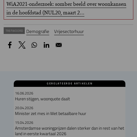
WiA2021-onderzoek: somber beeld over woonkansen
in de hoofdstad (NUL20, maart 2…
Demografie
Vrijesectorhuur
TREFWOORD
GERELATEERDE ARTIKELEN
16.06.2026
Huren stijgen, woonquote daalt
20.04.2026
Minister zet mes in Wet betaalbare huur
15.04.2026
Amsterdamse woningprijzen dalen sterker dan in rest van het
land in eerste kwartaal 2026