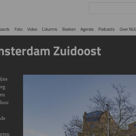
oards
Foto
Video
Columns
Boeken
Agenda
Podcasts
Over NU
msterdam Zuidoost
ijna
Image
weg
ken
 door
nde
urten