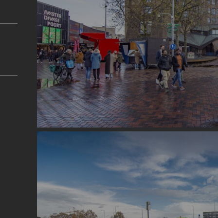
Image