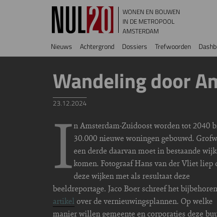
Overslaan en naar de inhoud gaan
WONEN EN BOUWEN
IN DE METROPOOL
AMSTERDAM
Hoofdnavigatie
Nieuws
Achtergrond
Dossiers
Trefwoorden
Dashb
Wandeling door A
23.12.2024
I
n Amsterdam-Zuidoost worden tot 2040 b
30.000 nieuwe woningen gebouwd. Grof
een derde daarvan moet in bestaande wij
komen. Fotograaf Hans van der Vliet liep
deze wijken met als resultaat deze
beeldreportage. Jaco Boer schreef het bijbehore
artikel
over de vernieuwingsplannen. Op welke
manier willen gemeente en corporaties deze bu