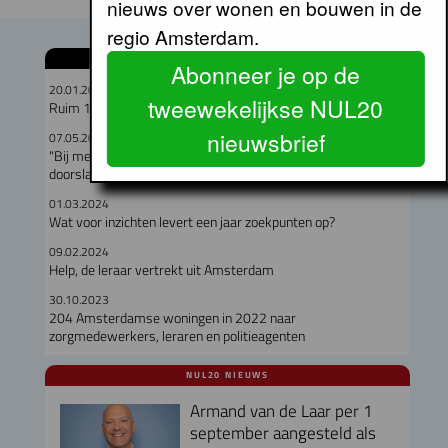
nieuws over wonen en bouwen in de
regio Amsterdam.
GERELATEERDE ARTIKELEN
Abonneer je op de
20.01.2026
tweewekelijkse NUL20
Ruim 16.000 gegadigden voor één IJ-appartement
nieuwsbrief
07.05.2024
"Bij meeste toewijzingen via WoningNet is inschrijfduur wél
doorslaggevend"
01.03.2024
Wat voor inzichten levert een jaar zoekpunten op?
09.02.2024
Help, de leraar vertrekt uit Amsterdam
30.10.2023
204 Amsterdamse woningen in 2022 naar
zorgmedewerkers, leraren en politieagenten
NUL20 NIEUWS
Armand van de Laar per 1
september aangesteld als