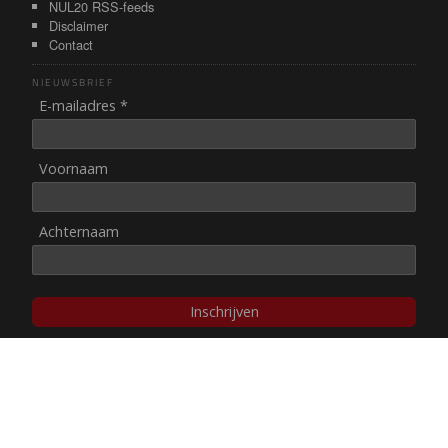
NUL20 RSS-feeds
Disclaimer
Contact
NIEUWSBRIEF
E-mailadres *
Voornaam
Achternaam
Inschrijven
© NUL20, 2002-heden,
auteursrechten/disclaimer
Stichting NUL20 heeft de
ANBI-status
.
Image