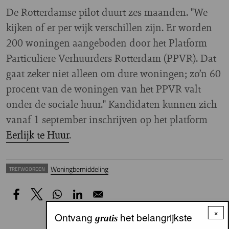
De Rotterdamse pilot duurt zes maanden. "We
kijken of er per wijk verschillen zijn. Er worden
200 woningen aangeboden door het Platform
Particuliere Verhuurders Rotterdam (PPVR). Dat
gaat zeker niet alleen om dure woningen; zo’n 60
procent van de woningen van het PPVR valt
onder de sociale huur." Kandidaten kunnen zich
vanaf 1 september inschrijven op het platform
Eerlijk te Huur
.
Woningbemiddeling
TREFWOORDEN
×
Ontvang
het belangrijkste
gratis