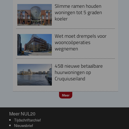
Slimme ramen houden
woningen tot 5 graden
koeler
Wet moet drempels voor
wooncoöperaties
wegnemen
458 nieuwe betaalbare
huurwoningen op
Cruquiuseiland
Meer
Meer NUL20
Meer NUL20
Tijdschriftarchief
Nieuwsbrief