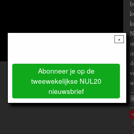
b
k
k
N
×
Ontvang
het belangrijkste nieuws
gratis
m
over wonen en bouwen in de regio
i
Amsterdam.
d
Abonneer je op de
v
tweewekelijkse NUL20
w
nieuwsbrief
B
W