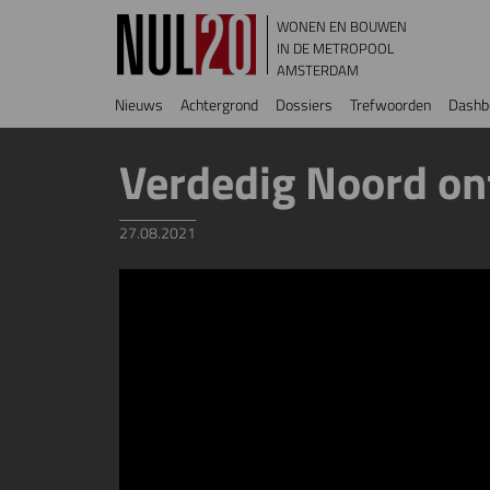
Overslaan en naar de inhoud gaan
WONEN EN BOUWEN
IN DE METROPOOL
AMSTERDAM
Hoofdnavigatie
Nieuws
Achtergrond
Dossiers
Trefwoorden
Dashb
Verdedig Noord o
27.08.2021