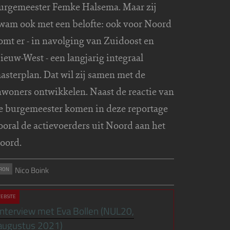
urgemeester Femke Halsema. Maar zij
wam ook met een belofte: ook voor Noord
omt er - in navolging van Zuidoost en
ieuw-West - een langjarig integraal
asterplan. Dat wil zij samen met de
nwoners ontwikkelen. Naast de reactie van
e burgemeester komen in deze reportage
ooral de actievoerders uit Noord aan het
oord.
Nico Boink
RON
EBSITE
Interview met Eva Bollen (NUL20,
augustus 2021)