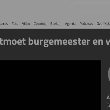
oards
Foto
Video
Columns
Boeken
Agenda
Podcasts
Over NU
ntmoet burgemeester en 
A
'