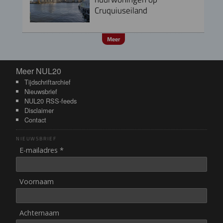
Cruquiuseiland
Meer
Meer NUL20
Meer NUL20
Tijdschriftarchief
Nieuwsbrief
NUL20 RSS-feeds
Disclaimer
Contact
NIEUWSBRIEF
E-mailadres *
Voornaam
Achternaam