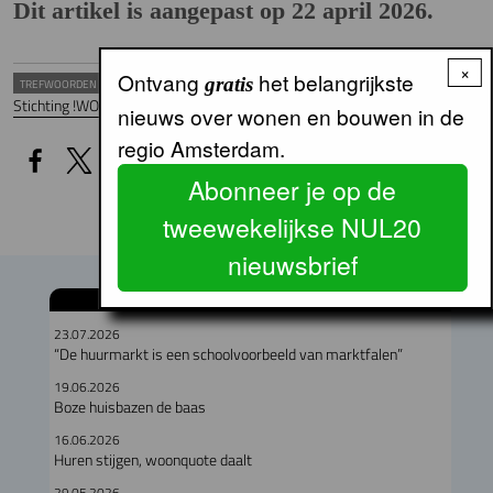
Dit artikel is aangepast op 22 april 2026.
×
Ontvang
het belangrijkste
gratis
TREFWOORDEN
Stichting !WOON
Jongerenhuisvesting
Studentenhuisvesting
nieuws over wonen en bouwen in de
regio Amsterdam.
Abonneer je op de
tweewekelijkse NUL20
nieuwsbrief
GERELATEERDE ARTIKELEN
23.07.2026
“De huurmarkt is een schoolvoorbeeld van marktfalen”
19.06.2026
Boze huisbazen de baas
16.06.2026
Huren stijgen, woonquote daalt
29.05.2026