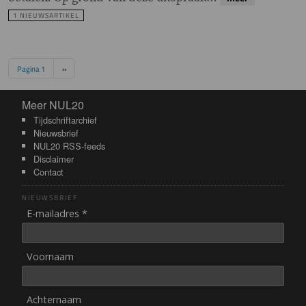
1 NIEUWSARTIKEL
Paginering
Volgende pagina
Pagina 1
››
Meer NUL20
Meer NUL20
Tijdschriftarchief
Nieuwsbrief
NUL20 RSS-feeds
Disclaimer
Contact
NIEUWSBRIEF
E-mailadres *
Voornaam
Achternaam