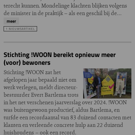
terecht kunnen. Mondelinge klachten blijken volgens
de minister in de praktijk – als een geschil bij de…
meer
1 NIEUWSARTIKEL
Stichting !WOON bereikt opnieuw meer
(voor) bewoners
Stichting !WOON zat het
afgelopen jaar bepaald niet om
werk verlegen, meldt directeur-
bestuurder Evert Bartlema trots
in het net verschenen jaarverslag over 2024. !WOON
was buitengewoon productief, aldus Bartlema, en
turfde een recordaantal van 83 duizend contacten met
klanten en verleende concrete hulp aan 22 duizend
huishoudens – ook een record.