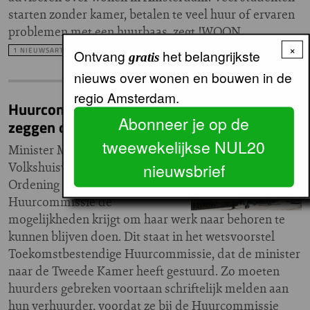
starten zonder kamer, betalen te veel huur of ervaren
problemen met een huurbaas, zegt !WOON.
×
1 NIEUWSARTIKEL
Ontvang
het belangrijkste
gratis
nieuws over wonen en bouwen in de
regio Amsterdam.
Huurcommissie krijgt straks ook iets te
Abonneer je op de
zeggen over indexeringsclausules
tweewekelijkse NUL20
Minister Mona Keijzer van
Volkshuisvesting en Ruimtelijke
nieuwsbrief
Ordening wil dat de
Huurcommissie de
mogelijkheden krijgt om haar werk naar behoren te
kunnen blijven doen. Dit staat in het wetsvoorstel
Toekomstbestendige Huurcommissie, dat de minister
naar de Tweede Kamer heeft gestuurd. Zo moeten
huurders gebreken voortaan schriftelijk melden aan
hun verhuurder, voordat ze bij de Huurcommissie