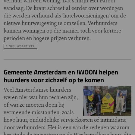
verhuur van een woning. Dat schrijft Het Parool
vandaag. De krant schreef al eerder over woningen
die werden verhuurd als 'hotelvoorzieningen' om de
nieuwe huurwetgeving te omzeilen. Verhuurders
kunnen woningen op die manier toch voor kortere
perioden en hogere prijzen verhuren.
1 NIEUWSARTIKEL
Gemeente Amsterdam en !WOON helpen
huurders voor zichzelf op te komen
Veel Amsterdamse huurders
weten niet wat hun rechten zijn,
of wat ze moeten doen bij
vermeende misstanden, zoals
hoge huur, onduidelijke servicekosten of intimidatie
door verhuurders. Het is een van de redenen waarom
het sinds de invoering van de Wet betaalbare huur, die