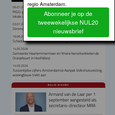
regio Amsterdam.
09.07.2026
RIGO: geen verband tussen omvang woningcorporatie en
Abonneer je op de
lokale verankering
tweewekelijkse NUL20
03.07.2026
Slimme ramen houden woningen tot 5 graden koeler
nieuwsbrief
16.06.2026
Schaduw in de stad is schaars en ongelijk verdeeld
14.05.2026
Gemeente Haarlemmermeer en Ymere herontwikkelen de
Oranjebuurt in Hoofddorp
14.05.2026
Tussentijdse cijfers Amsterdamse Aanpak Volkshuisvesting:
woningbouw trekt aan
NUL20 NIEUWS
Armand van de Laar per 1
september aangesteld als
secretaris-directeur MRA