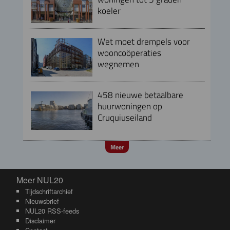
koeler
Wet moet drempels voor
wooncoöperaties
wegnemen
458 nieuwe betaalbare
huurwoningen op
Cruquiuseiland
Meer
Meer NUL20
Meer NUL20
Tijdschriftarchief
Nieuwsbrief
NUL20 RSS-feeds
Disclaimer