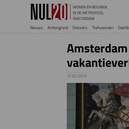
Overslaan en naar de inhoud gaan
WONEN EN BOUWEN
IN DE METROPOOL
AMSTERDAM
Hoofdnavigatie
Nieuws
Achtergrond
Dossiers
Trefwoorden
Dashb
Amsterdam 
vakantiever
12.03.2025
Image