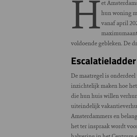
H
et Amsterdams
hun woning mog
vanaf april 20
maximumaantal 
voldoende gebleken. De dru
Escalatieladder
De maatregel is onderdeel
inzichtelijk maken hoe he
die hun huis willen verhu
uiteindelijk vakantieverhu
Amsterdammers en belangh
het ter inspraak wordt vo
halvering in het Centrum e