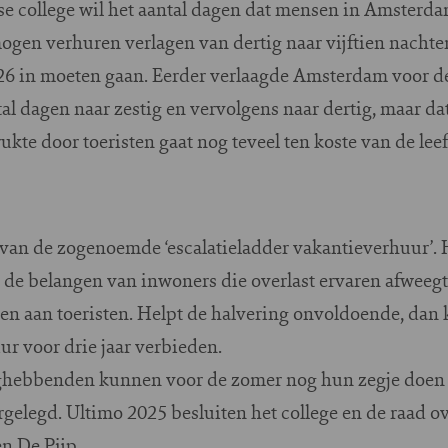
e college wil het aantal dagen dat mensen in Amsterd
en verhuren verlagen van dertig naar vijftien nachten 
26 in moeten gaan. Eerder verlaagde Amsterdam voor de
dagen naar zestig en vervolgens naar dertig, maar dat 
kte door toeristen gaat nog teveel ten koste van de lee
 van de zogenoemde ‘escalatieladder vakantieverhuur’. 
t de belangen van inwoners die overlast ervaren afweeg
ren aan toeristen. Helpt de halvering onvoldoende, dan
ur voor drie jaar verbieden.
ebbenden kunnen voor de zomer nog hun zegje doen ov
orgelegd. Ultimo 2025 besluiten het college en de raad
n De Pijp.