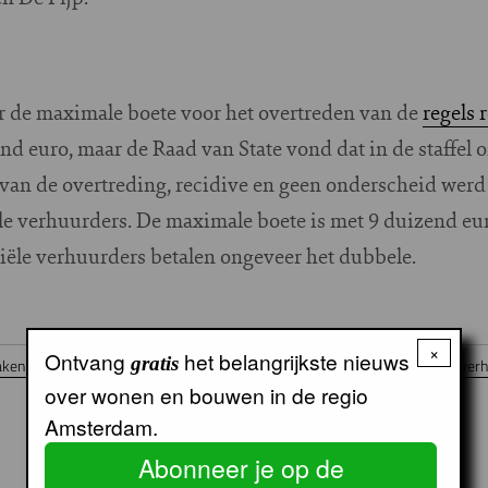
r de maximale boete voor het overtreden van de
regels 
end euro, maar de Raad van State vond dat in de staffe
an de overtreding, recidive en geen onderscheid werd
le verhuurders. De maximale boete is met 9 duizend eur
iële verhuurders betalen ongeveer het dubbele.
×
Ontvang
het belangrijkste nieuws
gratis
ken en -ondersteuning
Stadsdeel Centrum
Stadsdeel Zuid
Vakantieverh
over wonen en bouwen in de regio
Amsterdam.
Abonneer je op de