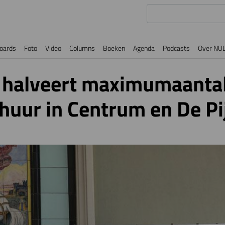
oards
Foto
Video
Columns
Boeken
Agenda
Podcasts
Over NU
halveert maximumaanta
huur in Centrum en De Pi