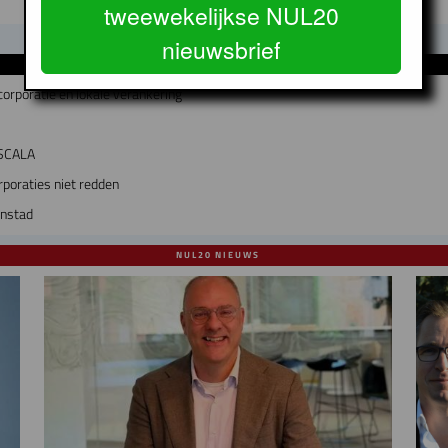
tweewekelijkse NUL20
nieuwsbrief
GERELATEERDE ARTIKELEN
rporatie en lokale verankering
 SCALA
poraties niet redden
enstad
NUL20 NIEUWS