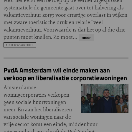
voor het eerst een beroep op de eerder afgesproken
systematiek: de gemeente gaat over tot halvering als
vakantieverhuur zorgt voor ernstige overlast in wijken
met zware toeristische druk en relatief veel
vakantieverhuur. Voorwaarde is dat het op al die drie
punten moet knellen. Zo moet…
meer
1 NIEUWSARTIKEL
PvdA Amsterdam wil einde maken aan
verkoop en liberalisatie corporatiewoningen
Amsterdamse
woningcorporaties verkopen
geen sociale huurwoningen
meer. En aan het liberaliseren
van sociale woningen naar de
vrije sector komt een einde, middenhuur
uitgezonderd, zo schrijft de PvdA in het