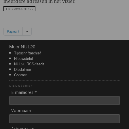
meerdere adressen in het vizier.
1 NIEUWSARTIKEL
Paginering
Volgende pagina
Pagina 1
››
Meer NUL20
Meer NUL20
Tijdschriftarchief
Nieuwsbrief
NUL20 RSS-feeds
Disclaimer
Contact
NIEUWSBRIEF
E-mailadres *
Voornaam
Achternaam