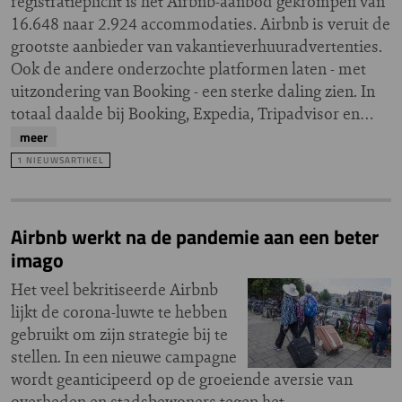
registratieplicht is het Airbnb-aanbod gekrompen van
16.648 naar 2.924 accommodaties. Airbnb is veruit de
grootste aanbieder van vakantieverhuuradvertenties.
Ook de andere onderzochte platformen laten - met
uitzondering van Booking - een sterke daling zien. In
totaal daalde bij Booking, Expedia, Tripadvisor en…
meer
1 NIEUWSARTIKEL
Airbnb werkt na de pandemie aan een beter
imago
Het veel bekritiseerde Airbnb
lijkt de corona-luwte te hebben
gebruikt om zijn strategie bij te
stellen. In een nieuwe campagne
wordt geanticipeerd op de groeiende aversie van
overheden en stadsbewoners tegen het