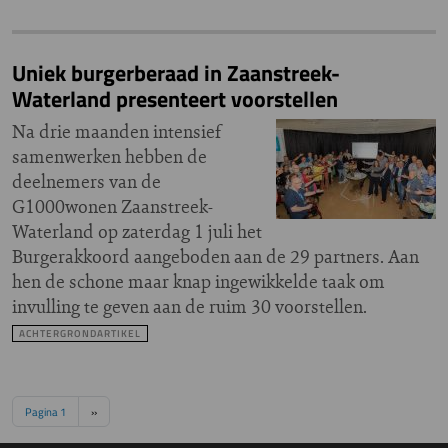
Uniek burgerberaad in Zaanstreek-
Waterland presenteert voorstellen
Na drie maanden intensief
samenwerken hebben de
deelnemers van de
G1000wonen Zaanstreek-
Waterland op zaterdag 1 juli het
Burgerakkoord aangeboden aan de 29 partners. Aan
hen de schone maar knap ingewikkelde taak om
invulling te geven aan de ruim 30 voorstellen.
ACHTERGRONDARTIKEL
Paginering
Volgende pagina
Pagina 1
››