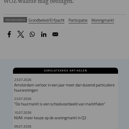
WOZ-waarde mag bedragen."
Grondbeleid/Erfpacht
Participatie
Woningmarkt
TREFWOORDEN
GERELATEERDE ARTIKELEN
23.07.2026
Amsterdam verloor in een jaar meer dan duizend particuliere
huurwoningen
23.07.2026
“De huurmarkt is een schoolvoorbeeld van marktfalen”
10.07.2026
NVM: meer keuze op de woningmarkt in Q2
09.07.2026