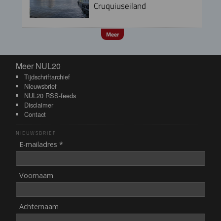
Cruquiuseiland
Meer
Meer NUL20
Meer NUL20
Tijdschriftarchief
Nieuwsbrief
NUL20 RSS-feeds
Disclaimer
Contact
NIEUWSBRIEF
E-mailadres *
Voornaam
Achternaam