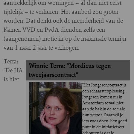
aantrekkelijk om woningen – al dan niet eerst
tijdelijk – te verhuren. Het aanbod zou groter
worden. Dat denkt ook de meerderheid van de
Kamer. VVD en PvdA dienden zelfs een
(aangenomen) motie in op de maximale termijn
van 1 naar 2 jaar te verhogen.
Terra:
Winnie Terra: “Mordicus tegen 
"De HA
tweejaarscontract"
is hier
"Het Jongerencontract is 
een schaarsteoplossing. 
Jongeren komen nu in 
Amsterdam totaal niet 
aan de bak in de sociale 
huursector. Daar wil je 
iets voor doen. Een goed 
punt in de initiatiefwet 
Schouten is dat je 