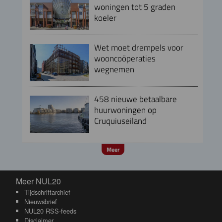
woningen tot 5 graden
koeler
Wet moet drempels voor
wooncoöperaties
wegnemen
458 nieuwe betaalbare
huurwoningen op
Cruquiuseiland
Meer
Meer NUL20
Meer NUL20
Tijdschriftarchief
Nieuwsbrief
NUL20 RSS-feeds
Disclaimer