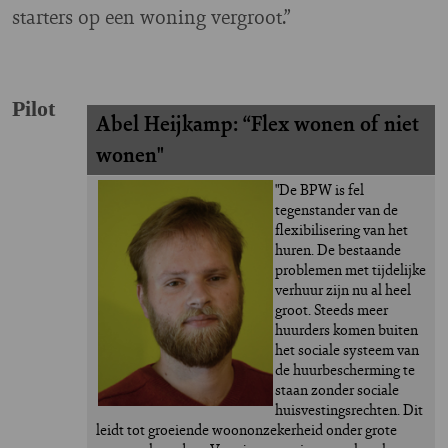
starters op een woning vergroot.”
Pilot
Abel Heijkamp: “Flex wonen of niet 
wonen"
"De BPW is fel 
tegenstander van de 
flexibilisering van het 
huren. De bestaande 
problemen met tijdelijke 
verhuur zijn nu al heel 
groot. Steeds meer 
huurders komen buiten 
het sociale systeem van 
de huurbescherming te 
staan zonder sociale 
huisvestingsrechten. Dit 
leidt tot groeiende woononzekerheid onder grote 