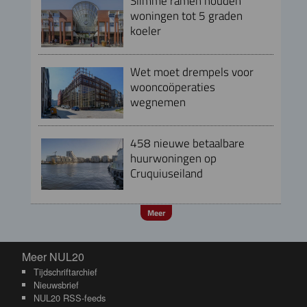
Slimme ramen houden
woningen tot 5 graden
koeler
Wet moet drempels voor
wooncoöperaties
wegnemen
458 nieuwe betaalbare
huurwoningen op
Cruquiuseiland
Meer
Meer NUL20
Meer NUL20
Tijdschriftarchief
Nieuwsbrief
NUL20 RSS-feeds