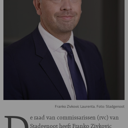
Franko Zivkovic Laurenta. Foto: Stadgenoot
e raad van commissarissen (rvc) van
Stadgenoot heeft Franko Zivkovic