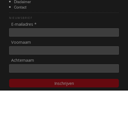
Disclaimer
Contact
NIEUWSBRIEF
E-mailadres *
Voornaam
Achternaam
Inschrijven
© NUL20, 2002-heden,
auteursrechten/disclaimer
Stichting NUL20 heeft de
ANBI-status
.
Image