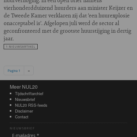
huurverhoging. In een open brief namens
vierhonderdduizend huurders aan minister Keijzer en
de Tweede Kamer verklaren zij dat ‘een huurexplosie
onacceptabel is’. Afgelopen juli werd de sector al
geconfronteerd met de grootste huurstijging in dertig
jaar.
1 NIEUWSARTIKEL
Paginering
Volgende pagina
Pagina 1
››
Meer NUL20
Meer NUL20
Tijdschriftarchief
Nieuwsbrief
NUL20 RSS-feeds
Disclaimer
Contact
NIEUWSBRIEF
E-mailadres *