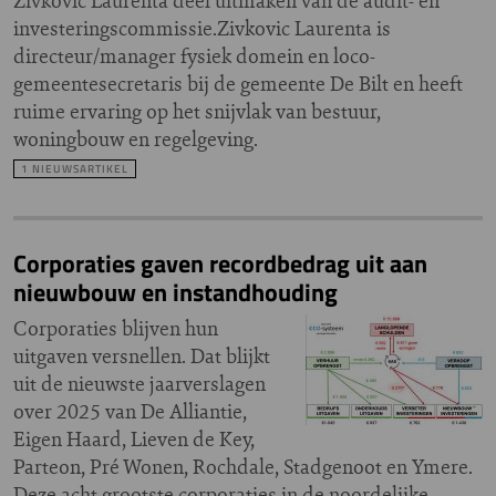
Zivkovic Laurenta deel uitmaken van de audit- en
investeringscommissie.Zivkovic Laurenta is
directeur/manager fysiek domein en loco-
gemeentesecretaris bij de gemeente De Bilt en heeft
ruime ervaring op het snijvlak van bestuur,
woningbouw en regelgeving.
1 NIEUWSARTIKEL
Corporaties gaven recordbedrag uit aan
nieuwbouw en instandhouding
Corporaties blijven hun
uitgaven versnellen. Dat blijkt
uit de nieuwste jaarverslagen
over 2025 van De Alliantie,
Eigen Haard, Lieven de Key,
Parteon, Pré Wonen, Rochdale, Stadgenoot en Ymere.
Deze acht grootste corporaties in de noordelijke