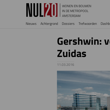
Overslaan en naar de inhoud gaan
WONEN EN BOUWEN
IN DE METROPOOL
AMSTERDAM
Hoofdnavigatie
Nieuws
Achtergrond
Dossiers
Trefwoorden
Dashb
Gershwin: 
Zuidas
11.03.2016
Image