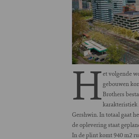
H
et volgende w
gebouwen kome
Brothers best
karakteristie
Gershwin. In totaal gaat h
de oplevering staat geplan
In de plint komt 940 m2 r