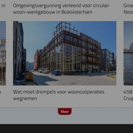
 in
Omgevingsvergunning verleend voor circulair
Groe
woon-werkgebouw in Buiksloterham
Noo
n
Wet moet drempels voor wooncoöperaties
458 
wegnemen
Cruq
Meer