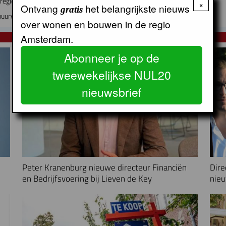
regie op volkshuisvesting
×
Ontvang
het belangrijkste nieuws
gratis
uurwoningen in zestien jaar
over wonen en bouwen in de regio
Amsterdam.
NUL20 NIEUWS
Abonneer je op de
tweewekelijkse NUL20
nieuwsbrief
Peter Kranenburg nieuwe directeur Financiën
Dire
en Bedrijfsvoering bij Lieven de Key
nieu