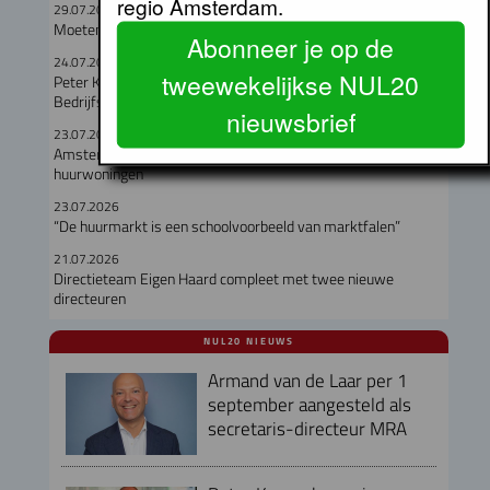
regio Amsterdam.
29.07.2026
Moeten hooggelegen en laaggelegen corporaties fuseren?
Abonneer je op de
24.07.2026
tweewekelijkse NUL20
Peter Kranenburg nieuwe directeur Financiën en
Bedrijfsvoering bij Lieven de Key
nieuwsbrief
23.07.2026
Amsterdam verloor in een jaar meer dan duizend particuliere
huurwoningen
23.07.2026
“De huurmarkt is een schoolvoorbeeld van marktfalen”
21.07.2026
Directieteam Eigen Haard compleet met twee nieuwe
directeuren
NUL20 NIEUWS
Armand van de Laar per 1
september aangesteld als
secretaris-directeur MRA