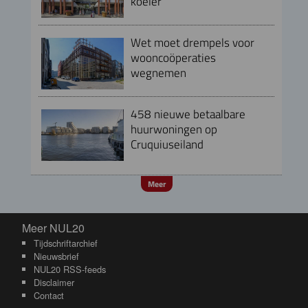
koeler
Wet moet drempels voor
wooncoöperaties
wegnemen
458 nieuwe betaalbare
huurwoningen op
Cruquiuseiland
Meer
Meer NUL20
Meer NUL20
Tijdschriftarchief
Nieuwsbrief
NUL20 RSS-feeds
Disclaimer
Contact