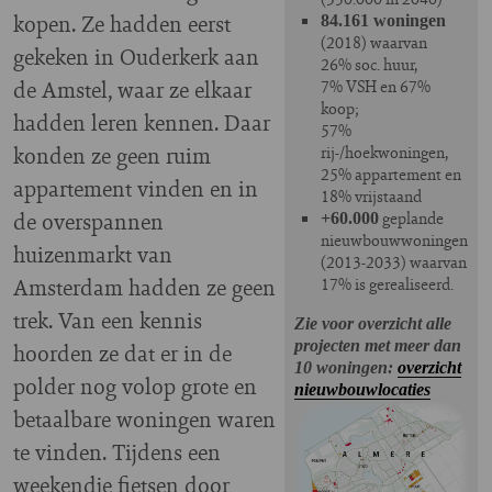
kopen. Ze hadden eerst
84.161 woningen
(2018) waarvan
gekeken in Ouderkerk aan
26% soc. huur,
de Amstel, waar ze elkaar
7% VSH en 67%
koop;
hadden leren kennen. Daar
57%
konden ze geen ruim
rij-/hoekwoningen,
25% appartement en
appartement vinden en in
18% vrijstaand
de overspannen
geplande
+60.000
nieuwbouwwoningen
huizenmarkt van
(2013-2033) waarvan
Amsterdam hadden ze geen
17% is gerealiseerd.
trek. Van een kennis
Zie voor overzicht alle
projecten met meer dan
hoorden ze dat er in de
10 woningen:
overzicht
polder nog volop grote en
nieuwbouwlocaties
betaalbare woningen waren
te vinden. Tijdens een
weekendje fietsen door