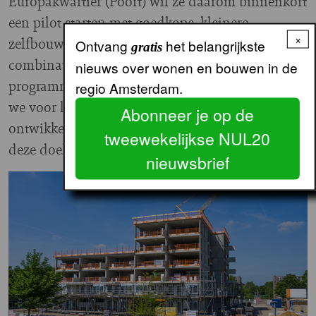
Europakwartier (Poort) wil ze daarom binnenkort
een pilot starten met goedkope, kleinere
×
zelfbouwkavels die worden aangeboden in
Ontvang
het belangrijkste
gratis
combinatie met een starterslening. “Het
nieuws over wonen en bouwen in de
programma ‘Ik Bouw Betaalbaar in Almere’ dat
regio Amsterdam.
we voor lagere inkomensgroepen hadden
Abonneer je op de
ontwikkeld, is door de snelle prijsstijgingen voor
tweewekelijkse NUL20
deze doelgroep buiten bereik geraakt.”
nieuwsbrief