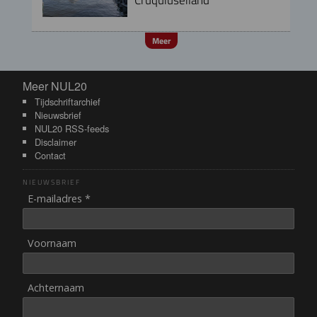
Meer
Meer NUL20
Meer NUL20
Tijdschriftarchief
Nieuwsbrief
NUL20 RSS-feeds
Disclaimer
Contact
NIEUWSBRIEF
E-mailadres *
Voornaam
Achternaam