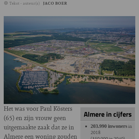
Tekst - auteur(s)
JACO BOER
Image
Het was voor Paul Kösters
Almere in cijfers
(65) en zijn vrouw geen
uitgemaakte zaak dat ze in
in
203.990 inwoners
2018
Almere een woning zouden
(350.000 in 2040)