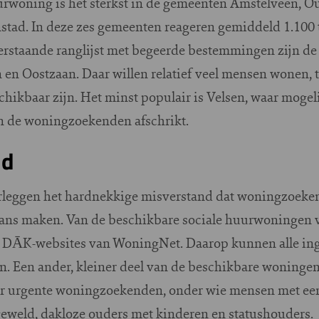
uurwoning is het sterkst in de gemeenten Amstelveen, 
tad. In deze zes gemeenten reageren gemiddeld 1.100 
rstaande ranglijst met begeerde bestemmingen zijn de
en Oostzaan. Daar willen relatief veel mensen wonen, t
hikbaar zijn. Het minst populair is Velsen, waar mogel
an de woningzoekenden afschrikt.
ld
rleggen het hardnekkige misverstand dat woningzoeken
kans maken. Van de beschikbare sociale huurwoningen v
e DĀK-websites van WoningNet. Daarop kunnen alle in
 Een ander, kleiner deel van de beschikbare woningen 
ar urgente woningzoekenden, onder wie mensen met een
 geweld, dakloze ouders met kinderen en statushouders.