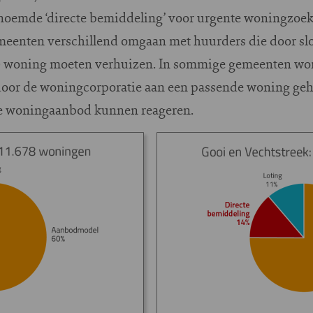
emde ‘directe bemiddeling’ voor urgente woningzoeke
emeenten verschillend omgaan met huurders die door s
ke) woning moeten verhuizen. In sommige gemeenten wo
or de woningcorporatie aan een passende woning geholp
ne woningaanbod kunnen reageren.
Image