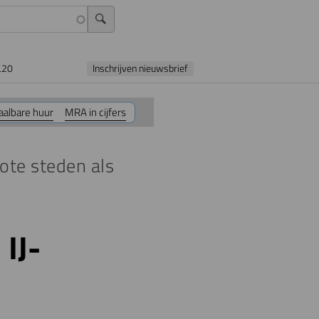
L20
Inschrijven nieuwsbrief
aalbare huur
MRA in cijfers
ote steden als
IJ-