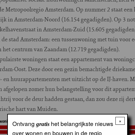
e Metropoolregio Amsterdam. Op nummer 2 staat een 
ijk in Amsterdam-Noord (16.154 gegadigden). Op 3 no
nkelhavenstraat in Amsterdam-Zuid (15.605 gegadigden).
 de stad Amsterdam: een tussenwoning met tuin voor e
n het centrum van Zaandam (12.719 gegadigden).
populairste woningen staat een appartement van woning
dam-Oost. Deze door een gezin bemachtigde driekamer
en huurappartementen met uitzicht op de IJ-haven. Maa
fgelopen zomer hun belangstelling voor dit apparteme
htrij voor de deur hadden gestaan, dan zou deze rij der
orische hart van Muiden.
×
Ontvang
het belangrijkste nieuws
gratis
over wonen en bouwen in de regio