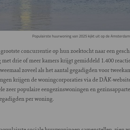
Populairste huurwoning van 2025 kijkt uit op de Amsterda
rootste concurrentie op hun zoektocht naar een gesch
et drie of meer kamers krijgt gemiddeld 1.400 reactie
weemaal zoveel als het aantal gegadigden voor tweeka
gen krijgen de woningcorporaties via de DĀK-website
kele zeer populaire eengezinswoningen en gezinsappart
gegadigden per woning.
 populairste sociale huurwoningen samenstellen, zien