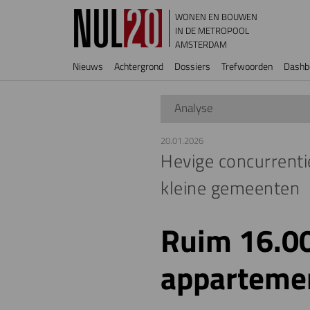
Overslaan en naar de inhoud gaan
WONEN EN BOUWEN
IN DE METROPOOL
AMSTERDAM
Hoofdnavigatie
Nieuws
Achtergrond
Dossiers
Trefwoorden
Dashb
Analyse
20.01.2026
Hevige concurrenti
kleine gemeenten
Ruim 16.00
apparteme