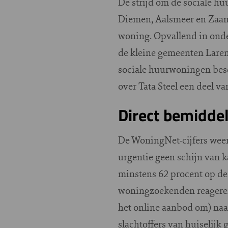
De strijd om de sociale h
Diemen, Aalsmeer en Zaans
woning. Opvallend in onde
de kleine gemeenten Laren 
sociale huurwoningen besc
over Tata Steel een deel v
Direct bemidde
De WoningNet-cijfers wee
urgentie geen schijn van 
minstens 62 procent op d
woningzoekenden reageren.
het online aanbod om) na
slachtoffers van huiselijk