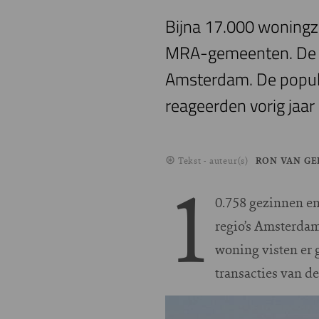
Bijna 17.000 woningz
MRA-gemeenten. De co
Amsterdam. De popula
reageerden vorig jaa
Tekst - auteur(s)
RON VAN G
1
0.758 gezinnen en
regio’s Amsterda
woning visten er 
transacties van 
Image