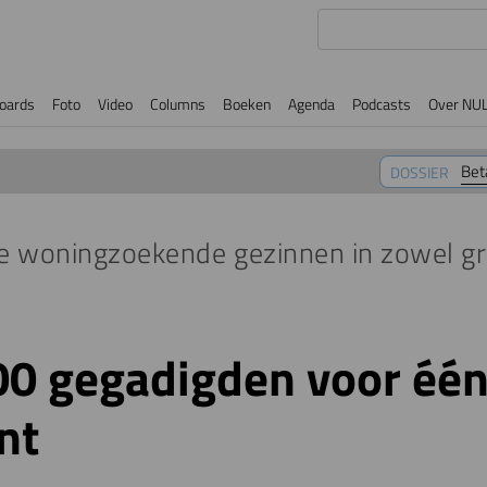
oards
Foto
Video
Columns
Boeken
Agenda
Podcasts
Over NU
Bet
DOSSIER
e woningzoekende gezinnen in zowel gr
0 gegadigden voor één 
nt