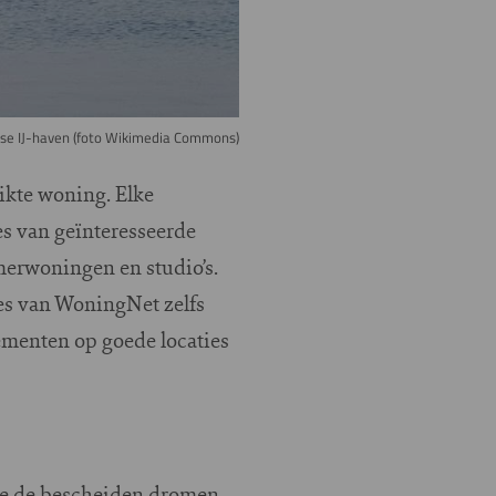
mse IJ-haven (foto Wikimedia Commons)
ikte woning. Elke
s van geïnteresseerde
merwoningen en studio’s.
s van WoningNet zelfs
ementen op goede locaties
 we de bescheiden dromen