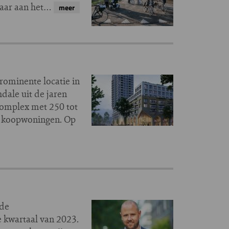
 maar aan het…
meer
ominente locatie in
dale uit de jaren
complex met 250 tot
n koopwoningen. Op
 de
e kwartaal van 2023.