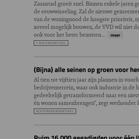
Zaanstad groeit snel. Binnen enkele jaren 
de eeuwwisseling. Zal de nieuwe gemeente
van de woningnood de hoogste prioriteit, ma
zoveel mogelijk bouwen, de VVD wil niet 
ook voor het beter benutten…
meer
1 NIEUWSARTIKEL
(Bijna) alle seinen op groen voor h
Al tien tot vijftien jaar zijn plannen in vo
bedrijventerrein, waar ook industrie in de 
gedeeltelijk getransformeerd naar een nieuw
én wonen samenbrengen”, zegt wethouder H
ACHTERGRONDARTIKEL
Ruim 16.000 gegadigden voor één 