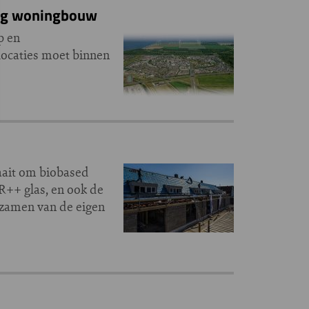
ing woningbouw
p en
locaties moet binnen
aait om biobased
R++ glas, en ook de
rzamen van de eigen