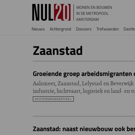
Overslaan en naar de inhoud gaan
WONEN EN BOUWEN
IN DE METROPOOL
AMSTERDAM
Hoofdnavigatie
Nieuws
Achtergrond
Dossiers
Trefwoorden
Dashb
Zaanstad
Groeiende groep arbeidsmigranten 
Aalsmeer, Zaanstad, Lelystad en Beverwijk 
industrie, luchtvaart, logistiek en land- 
ACHTERGRONDARTIKEL
Zaanstad: naast nieuwbouw ook be