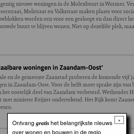
entig nieuwe woningen in de Molenbuurt in Wormer. Ve
erstraat, Molstraat en Valkstraat maken plaats voor soc
bouwblokken worden een voor een gesloopt en dan direct 
uwde buurt te blijven wonen. Niet op dezelfde plek, maar 
etaalbare woningen in Zaandam-Oost’
le en de gemeente Zaanstad proberen de komende vijf ja
en in Zaandam-Oost. Voor de helft moet sprake zijn van 
 het oostelijk deel van Zaandam verbeterd. Wethouder H
r met minister Keijzer ondertekend. Het Rijk komt Zaanst
 euro.
×
Ontvang
het belangrijkste nieuws
gratis
over wonen en bouwen in de regio