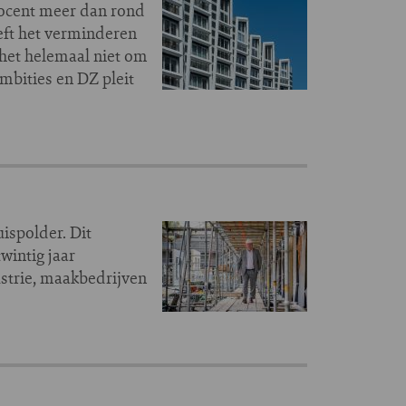
rocent meer dan rond
eft het verminderen
 het helemaal niet om
bities en DZ pleit
uispolder. Dit
wintig jaar
ustrie, maakbedrijven