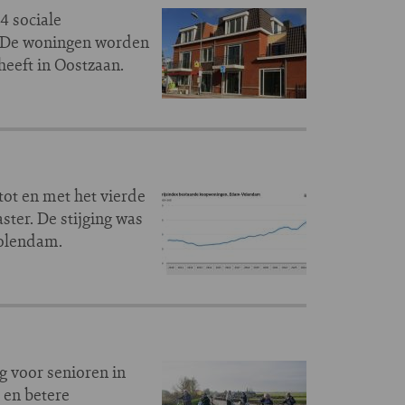
4 sociale
. De woningen worden
heeft in Oostzaan.
ot en met het vierde
ster. De stijging was
Volendam.
 voor senioren in
 en betere