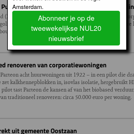
 Purmerend en Zaanstad aan zet voor versnell
Amsterdam.
tad (Zuiderhage), Haarlemmermeer (Spoorzone Hoofddor
Abonneer je op de
lfbaan), Zaanstad (Achtersluispolder) en op 17 andere 
tweewekelijkse NUL20
e bouw van 150.000 nieuwe woningen.
nieuwsbrief
ed renoveren van corporatiewoningen
arteon acht huurwoningen uit 1922 – in een pilot die dr
zet kalkhennepblokken in, isovlas isolatie, hergebruikt H
 pilot tast Parteon de kansen af van het biobased verduu
n traditioneel renoveren: circa 50.000 euro per woning.
rekt uit gemeente Oostzaan