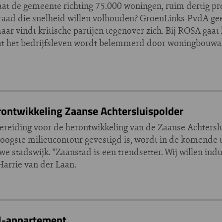
gaat de gemeente richting 75.000 woningen, ruim dertig p
raad die snelheid willen volhouden? GroenLinks-PvdA ge
ar vindt kritische partijen tegenover zich. Bij ROSA gaat
dat het bedrijfsleven wordt belemmerd door woningbouwam
erontwikkeling Zaanse Achtersluispolder
orbereiding voor de herontwikkeling van de Zaanse Achtersl
hoogste milieucontour gevestigd is, wordt in de komende t
e stadswijk. “Zaanstad is een trendsetter. Wij willen ind
arrie van der Laan.
IJ-appartement