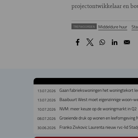
projectontwikkelaar en b
Middeldure huur
Sta
TREFWOORDEN
Gaan fabriekswoningen het woningtekort le
13.07.2026
Baaibuurt West moet eigenzinnige woon-w
13.07.2026
NVM: meer keuze op de woningmarkt in Q2
10.07.2026
Groeiende druk op wonen en leefomgeving 
08.07.2026
Franko Zivkovic Laurenta nieuw rvc-lid Sta
30.06.2026