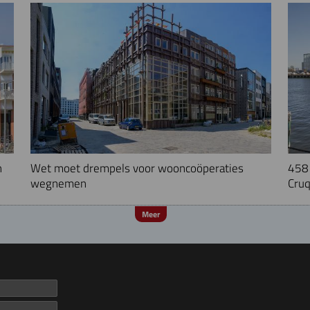
n
Wet moet drempels voor wooncoöperaties
458 
wegnemen
Cruq
Meer