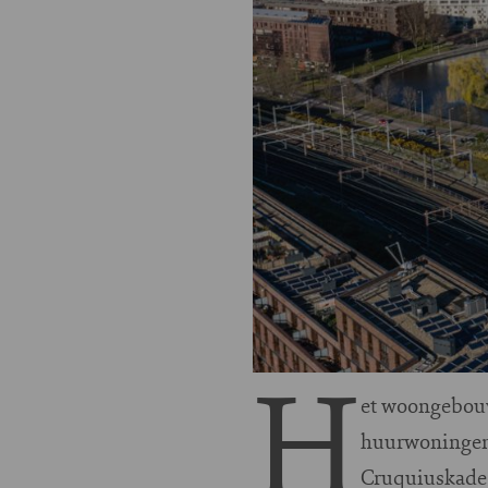
H
et woongebouw
huurwoningen.
Cruquiuskade,