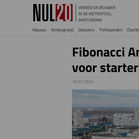
Overslaan en naar de inhoud gaan
WONEN EN BOUWEN
IN DE METROPOOL
AMSTERDAM
Hoofdnavigatie
Nieuws
Achtergrond
Dossiers
Trefwoorden
Dashb
Fibonacci 
voor starter
19.07.2024
Image