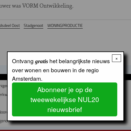
ouwer was VORM Ontwikkeling.
dsdeel Oost
Stadgenoot
WONINGPRODUCTIE
×
Ontvang
het belangrijkste nieuws
gratis
over wonen en bouwen in de regio
Amsterdam.
GERELATEERDE ARTIKELEN
nigen?
Abonneer je op de
erkwijk worden
tweewekelijkse NUL20
nieuwsbrief
Noord-Holland
dgenoot