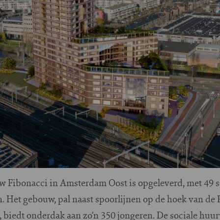
 Fibonacci in Amsterdam Oost is opgeleverd, met 49 s
 Het gebouw, pal naast spoorlijnen op de hoek van de
 biedt onderdak aan zo’n 350 jongeren. De sociale huu