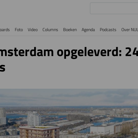
oards
Foto
Video
Columns
Boeken
Agenda
Podcasts
Over NU
Amsterdam opgeleverd: 2
s