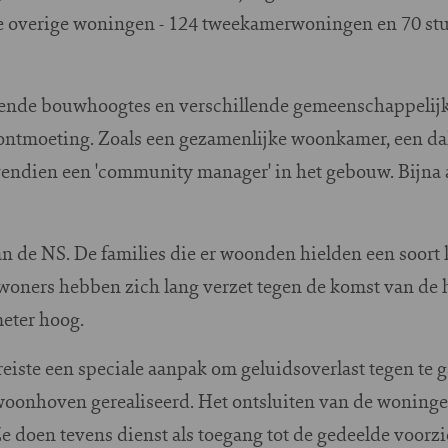
e overige woningen - 124 tweekamerwoningen en 70 stu
lende bouwhoogtes en verschillende gemeenschappelijk
ontmoeting. Zoals een gezamenlijke woonkamer, een dak
 bovendien een 'community manager' in het gebouw. Bijn
an de NS. De families die er woonden hielden een soort
ewoners hebben zich lang verzet tegen de komst van d
meter hoog.
reiste een speciale aanpak om geluidsoverlast tegen te g
oonhoven gerealiseerd. Het ontsluiten van de woningen
e doen tevens dienst als toegang tot de gedeelde voorz