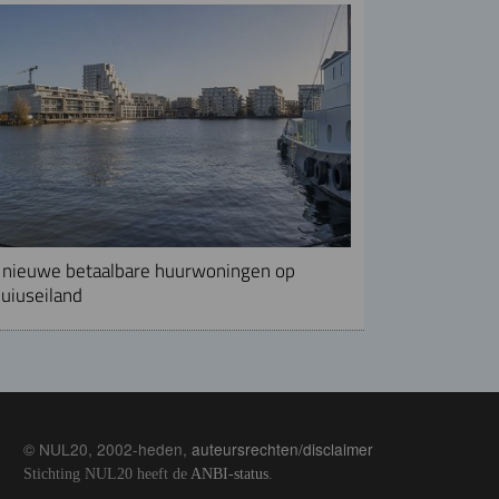
nieuwe betaalbare huurwoningen op
uiuseiland
© NUL20, 2002-heden,
auteursrechten/disclaimer
Stichting NUL20 heeft de
ANBI-status
.