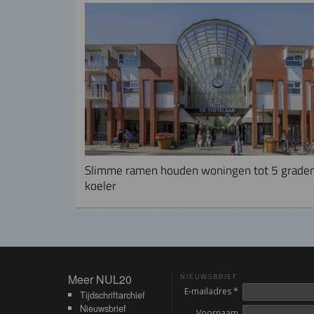
Slimme ramen houden woningen tot 5 grade
koeler
Meer NUL20
Meer NUL20
NIEUWSBRIEF
E-mailadres *
Tijdschriftarchief
Nieuwsbrief
Voornaam