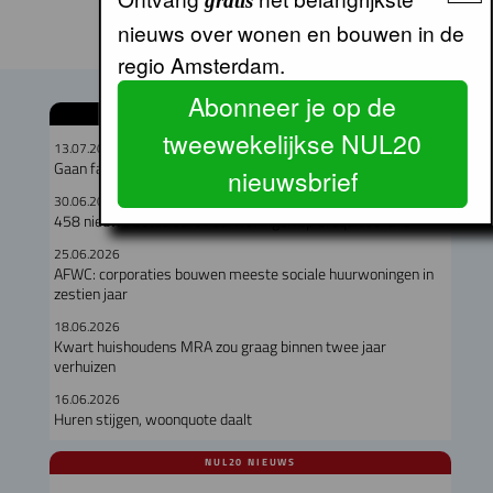
gratis
nieuws over wonen en bouwen in de
regio Amsterdam.
Abonneer je op de
GERELATEERDE ARTIKELEN
tweewekelijkse NUL20
13.07.2026
Gaan fabriekswoningen het woningtekort lenigen?
nieuwsbrief
30.06.2026
458 nieuwe betaalbare huurwoningen op Cruquiuseiland
25.06.2026
AFWC: corporaties bouwen meeste sociale huurwoningen in
zestien jaar
18.06.2026
Kwart huishoudens MRA zou graag binnen twee jaar
verhuizen
16.06.2026
Huren stijgen, woonquote daalt
NUL20 NIEUWS