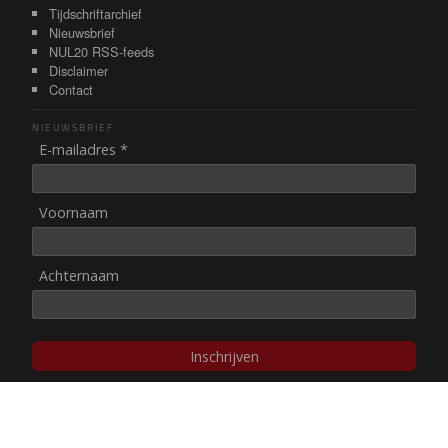
Tijdschriftarchief
Nieuwsbrief
NUL20 RSS-feeds
Disclaimer
Contact
NIEUWSBRIEF
E-mailadres *
Voornaam
Achternaam
Inschrijven
© NUL20, 2002-heden,
auteursrechten/disclaimer
Stichting NUL20 heeft de
ANBI-status
.