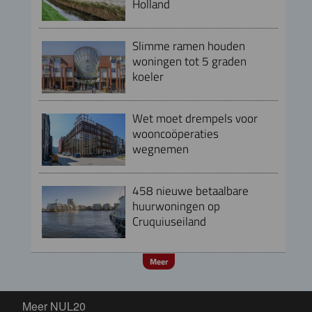
Holland
Slimme ramen houden
woningen tot 5 graden
koeler
Wet moet drempels voor
wooncoöperaties
wegnemen
458 nieuwe betaalbare
huurwoningen op
Cruquiuseiland
Meer
Meer NUL20
Meer NUL20