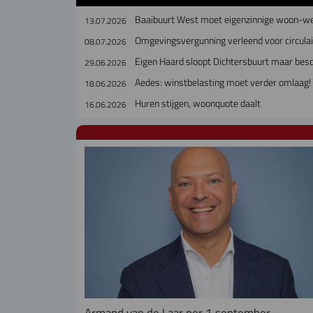
Baaibuurt West moet eigenzinnige woon-w
13.07.2026
Omgevingsvergunning verleend voor circul
08.07.2026
Eigen Haard sloopt Dichtersbuurt maar bes
29.06.2026
Aedes: winstbelasting moet verder omlaag!
18.06.2026
Huren stijgen, woonquote daalt
16.06.2026
Armand van de Laar per 1 september