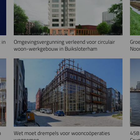
 in
Omgevingsvergunning verleend voor circulair
Groe
woon-werkgebouw in Buiksloterham
Noo
n
Wet moet drempels voor wooncoöperaties
458 
wegnemen
Cruq