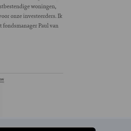
mstbestendige woningen,
oor onze investeerders. Ik
art fondsmanager Paul van
uw