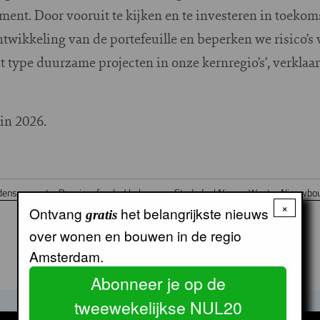
ment. Door vooruit te kijken en te investeren in toeko
wikkeling van de portefeuille en beperken we risico’s v
it type duurzame projecten in onze kernregio’s’, verkla
in 2026.
densegment
Pensioenfonds / belegger
Stadsdeel Nieuw-West
Nieuwbo
×
Ontvang
het belangrijkste nieuws
gratis
over wonen en bouwen in de regio
Amsterdam.
Abonneer je op de
tweewekelijkse NUL20
GERELATEERDE ARTIKELEN