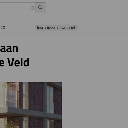
L20
Inschrijven nieuwsbrief
 aan
e Veld