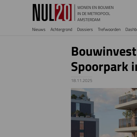
Overslaan en naar de inhoud gaan
WONEN EN BOUWEN
IN DE METROPOOL
AMSTERDAM
Hoofdnavigatie
Nieuws
Achtergrond
Dossiers
Trefwoorden
Dashb
Bouwinvest
Spoorpark 
18.11.2025
Image