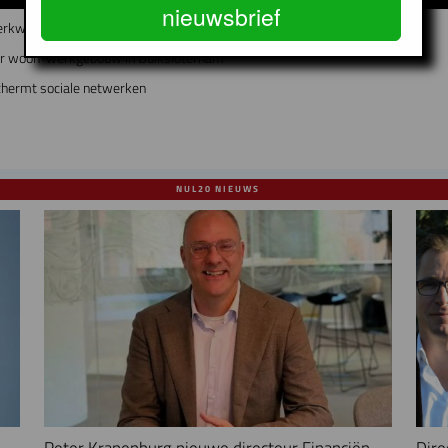
nieuwsbrief
erkwijk worden
air woon-werkgebouw in Buiksloterham
chermt sociale netwerken
NUL20 NIEUWS
Peter Kranenburg nieuwe directeur Financiën
Dire