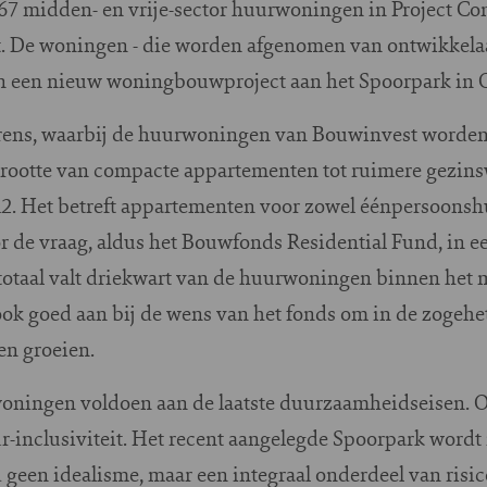
 67 midden- en vrije-sector huurwoningen in Project 
. De woningen - die worden afgenomen van ontwikkela
an een nieuw woningbouwproject aan het Spoorpark in
orens, waarbij de huurwoningen van Bouwinvest worden 
grootte van compacte appartementen tot ruimere gezin
2. Het betreft appartementen voor zowel éénpersoonsh
 de vraag, aldus het Bouwfonds Residential Fund, in e
 totaal valt driekwart van de huurwoningen binnen he
 ook goed aan bij de wens van het fonds om in de zogeh
en groeien.
ningen voldoen aan de laatste duurzaamheidseisen. Oo
-inclusiviteit. Het recent aangelegde Spoorpark wordt
geen idealisme, maar een integraal onderdeel van risic