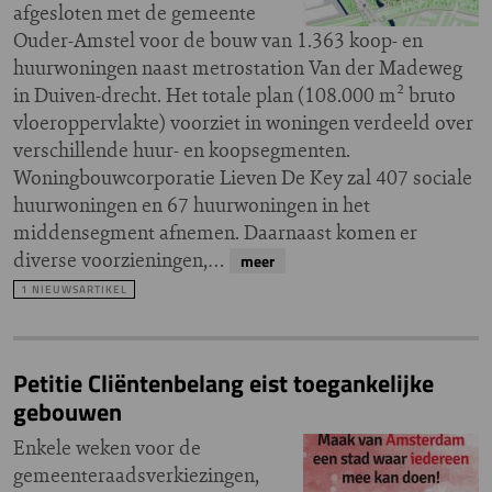
afgesloten met de gemeente
Ouder-Amstel voor de bouw van 1.363 koop- en
huurwoningen naast metrostation Van der Madeweg
in Duiven-drecht. Het totale plan (108.000 m² bruto
vloeroppervlakte) voorziet in woningen verdeeld over
verschillende huur- en koopsegmenten.
Woningbouwcorporatie Lieven De Key zal 407 sociale
huurwoningen en 67 huurwoningen in het
middensegment afnemen. Daarnaast komen er
diverse voorzieningen,…
meer
1 NIEUWSARTIKEL
Petitie Cliëntenbelang eist toegankelijke
gebouwen
Enkele weken voor de
gemeenteraadsverkiezingen,