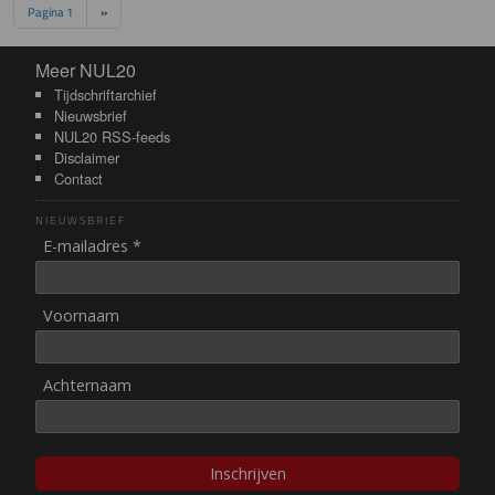
Paginering
Volgende pagina
Pagina 1
››
Meer NUL20
Meer NUL20
Tijdschriftarchief
Nieuwsbrief
NUL20 RSS-feeds
Disclaimer
Contact
NIEUWSBRIEF
E-mailadres *
Voornaam
Achternaam
Inschrijven