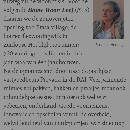
uitweg uit de wooncrisis? Voor de
volgende
(AT5)
Bouw Woon Leef
draaien we de zonovergoten
opening van Brasa village, de
houten flexwoningwijk in
Zuidoost. Het blijkt te kunnen:
Susanne Heering
520 woningen realiseren in drie
jaar, waarvan één jaar bouwen.
Na de opnames snel door naar de jaarlijkse
vastgoedbeurs Provada in de RAI. Veel galmende
ruimtes vol pakken, hakken en praatjes, maar ook
inhoudelijke sessies. Er móet ook wel wat
gebeuren, onderhand. Goede voornemens,
innovatie en opschalen vanuit de overheid,
welwillendheid van marktpartijen, wat zit er nog