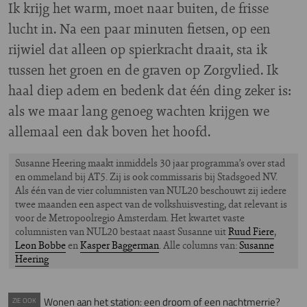
Ik krijg het warm, moet naar buiten, de frisse
lucht in. Na een paar minuten fietsen, op een
rijwiel dat alleen op spierkracht draait, sta ik
tussen het groen en de graven op Zorgvlied. Ik
haal diep adem en bedenk dat één ding zeker is:
als we maar lang genoeg wachten krijgen we
allemaal een dak boven het hoofd.
Susanne Heering maakt inmiddels 30 jaar programma’s over stad
en ommeland bij AT5. Zij is ook commissaris bij Stadsgoed NV.
Als één van de vier columnisten van NUL20 beschouwt zij iedere
twee maanden een aspect van de volkshuisvesting, dat relevant is
voor de Metropoolregio Amsterdam. Het kwartet vaste
columnisten van NUL20 bestaat naast Susanne uit
Ruud Fiere
,
Leon Bobbe
en
Kasper Baggerman
. Alle columns van:
Susanne
Heering
Wonen aan het station: een droom of een nachtmerrie?
ZIE OOK