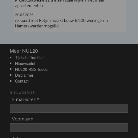
appartementen
20.02.2026
Akkoord met Ketjen maakt bouw 6.500 woningen in
Hamerkwartier mogelijk
Meer NUL20
Meer NUL20
Tijdschriftarchief
Nieuwsbrief
NUL20 RSS-feeds
Disclaimer
Contact
NIEUWSBRIEF
E-mailadres *
Voornaam