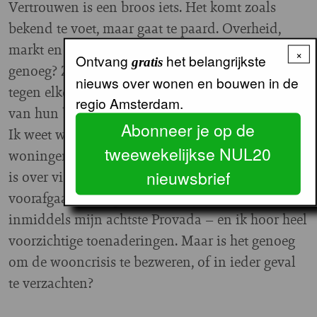
Vertrouwen is een broos iets. Het komt zoals
bekend te voet, maar gaat te paard. Overheid,
markt en corporaties, vertrouwen die elkaar
×
Ontvang
het belangrijkste
gratis
genoeg? Zodat ze zich minder angstig indekken
nieuws over wonen en bouwen in de
tegen elke mogelijke inperking van hun beleid,
regio Amsterdam.
van hun belang? Oef, ik weet het niet.
Abonneer je op de
Ik weet wel dat in 2030 de helft van de
tweewekelijkse NUL20
woningen uit de fabriek zou moeten komen, dat
nieuwsbrief
is over vier jaar! Het proces dat aan het bouwen
voorafgaat duurt gemiddeld vijf jaar. Dit is
inmiddels mijn achtste Provada – en ik hoor heel
voorzichtige toenaderingen. Maar is het genoeg
om de wooncrisis te bezweren, of in ieder geval
te verzachten?