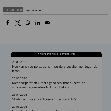
Leefbaarheid
TREFWOORDEN
GERELATEERDE ARTIKELEN
23.06.2026
Hoe kunnen corporaties hun huurders beschermen tegen de
hitte?
27.05.2026
Meer corporatiehuurders geholpen, maar vocht- en
schimmelproblematiek blijft hardnekkig
23.04.2026
Stadshart tussen kantoren en rijschoolauto’s
29.03.2026
Projectontwikkelaars eisen volle wijken met meer