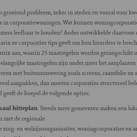
een groeiend probleem, zeker in steden en vooral voor k
s in corporatiewoningen. Wat kunnen woningcorporat
zomers leefbaar te houden? Aedes ontwikkelde daarvoor
aarin ze corporaties tips geeft om hun huurders te besch
atrix aan, waarin 25 maatregelen worden gerangschikt op
Belangrijke maatregelen zijn onder meer het aanplante
weren met buitenzonwering zoals screens, raamfolie e
esvol aanpakken, dan moeten corporaties structureel bel
id geeft de koepel de volgende opties.
. Steeds meer gemeenten maken een lokaa
okaal hitteplan
in met de regionale
 zorg- en welzijnsorganisaties, woningcorporaties en a