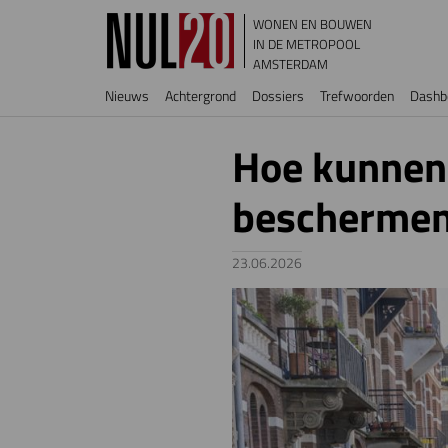
Overslaan en naar de inhoud gaan
WONEN EN BOUWEN
IN DE METROPOOL
AMSTERDAM
Hoofdnavigatie
Nieuws
Achtergrond
Dossiers
Trefwoorden
Dashb
Hoe kunnen 
beschermen 
23.06.2026
Image