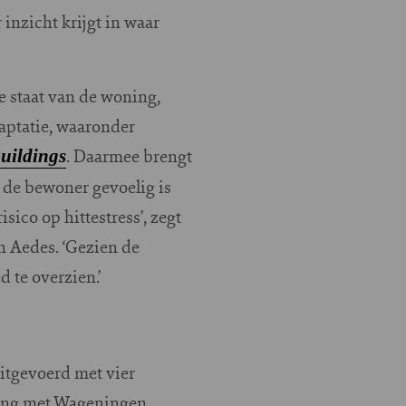
inzicht krijgt in waar
e staat van de woning,
aptatie, waaronder
. Daarmee brengt
uildings
f de bewoner gevoelig is
ico op hittestress’, zegt
an Aedes. ‘Gezien de
d te overzien.’
 uitgevoerd met vier
king met Wageningen