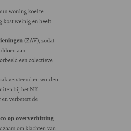
hun woning koel te
g kost weinig en heeft
(ZAV), zodat
zieningen
voldoen aan
rbeeld een colectieve
 vaak versteend en worden
uiten bij het NK
 en verbetert de
ico op oververhitting
aadzaam om klachten van