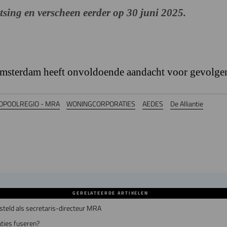
atsing en verscheen eerder op 30 juni 2025.
msterdam heeft onvoldoende aandacht voor gevolgen
POOLREGIO - MRA
WONINGCORPORATIES
AEDES
De Alliantie
GERELATEERDE ARTIKELEN
teld als secretaris-directeur MRA
ties fuseren?