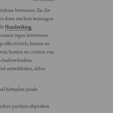
wetsbare bewoners. En die
ies doen om hun woningen
 de
Handreiking
ermen tegen hittestress.
 effectiviteit, kosten en
n van bomen en creëren van
n schaduwdoeken.
eid ontwikkelen, aldus
l hitteplan (zoals
ndere partijen afspraken