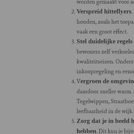
worden gemaakt voor act
.
Verspreid hitteflyers
houden, zoals het toepa
vaak een groot effect.
Stel duidelijke rege
bewoners zelf verkoele
kwaliteitseisen. Onder
inkoopregeling en ee
V
ergroen de omgevi
daardoor sneller warm.
Tegelwippen, Straatboe
leefbaarheid in de wijk.
Zorg dat je in beeld 
. Dit kun je b
hebben