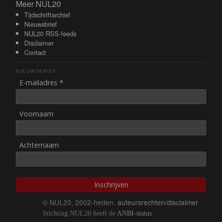
Meer NUL20
Meer NUL20
Tijdschriftarchief
Nieuwsbrief
NUL20 RSS-feeds
Disclaimer
Contact
NIEUWSBRIEF
E-mailadres *
Voornaam
Achternaam
Inschrijven
© NUL20, 2002-heden,
auteursrechten/disclaimer
Stichting NUL20 heeft de
ANBI-status
.