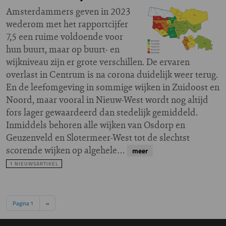
Amsterdammers geven in 2023
wederom met het rapportcijfer
7,5 een ruime voldoende voor
hun buurt, maar op buurt- en
wijkniveau zijn er grote verschillen. De ervaren
overlast in Centrum is na corona duidelijk weer terug.
En de leefomgeving in sommige wijken in Zuidoost en
Noord, maar vooral in Nieuw-West wordt nog altijd
fors lager gewaardeerd dan stedelijk gemiddeld.
Inmiddels behoren alle wijken van Osdorp en
Geuzenveld en Slotermeer-West tot de slechtst
scorende wijken op algehele…
meer
1 NIEUWSARTIKEL
Paginering
Volgende pagina
Pagina 1
››