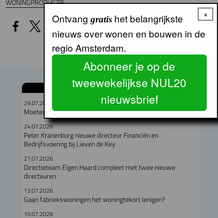
WONINGPRODUCTIE
×
Ontvang
het belangrijkste
gratis
nieuws over wonen en bouwen in de
regio Amsterdam.
Abonneer je op de
tweewekelijkse NUL20
GERELATEERDE ARTIKELEN
nieuwsbrief
29.07.2026
Moeten hooggelegen en laaggelegen corporaties fuseren?
24.07.2026
Peter Kranenburg nieuwe directeur Financiën en
Bedrijfsvoering bij Lieven de Key
21.07.2026
Directieteam Eigen Haard compleet met twee nieuwe
directeuren
13.07.2026
Gaan fabriekswoningen het woningtekort lenigen?
10.07.2026