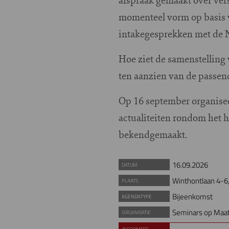
momenteel vorm op basis 
intakegesprekken met de 
Hoe ziet de samenstelling
ten aanzien van de passe
Op 16 september organisee
actualiteiten rondom het 
bekendgemaakt.
16.09.2026
DATUM
Winthontlaan 4-6,
PLAATS
Bijeenkomst
AGENDATYPE
Seminars op Maa
ORGANISATIE