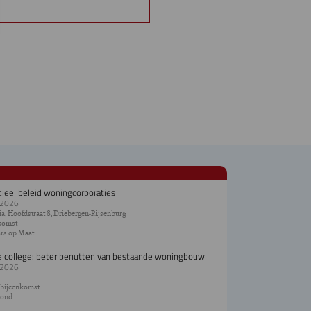
cieel beleid woningcorporaties
.2026
a, Hoofdstraat 8, Driebergen-Rijsenburg
komst
rs op Maat
e college: beter benutten van bestaande woningbouw
.2026
 bijeenkomst
ond