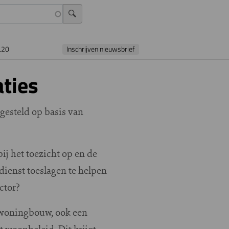
L20
Inschrijven nieuwsbrief
aties
gesteld op basis van
ij het toezicht op en de
ienst toeslagen te helpen
ctor?
r woningbouw, ook een
 woonbeleid. Dit krijgt