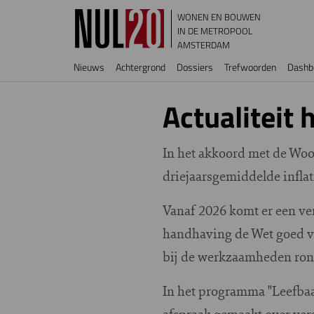
Overslaan en naar de inhoud gaan
WONEN EN BOUWEN
IN DE METROPOOL
AMSTERDAM
Hoofdnavigatie
Nieuws
Achtergrond
Dossiers
Trefwoorden
Dashb
Actualiteit
In het akkoord met de Woo
driejaarsgemiddelde inflat
Vanaf 2026 komt er een ver
handhaving de Wet goed ve
bij de werkzaamheden rond
In het programma "Leefbaa
afspraak gemaakt over vers