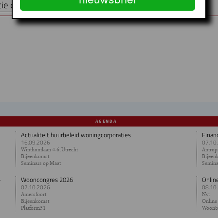
tie en aanmelden
AGENDA
Actualiteit huurbeleid woningcorporaties
Finan
16.09.2026
07.10
Winthontlaan 4-6, Utrecht
Antropi
Bijeenkomst
Bijeen
Seminars op Maat
Semina
-
Wooncongres 2026
Onlin
07.10.2026
08.10
Amersfoort
Nvt
Bijeenkomst
Online
Platform31
Woonb