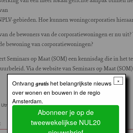
van
NPLV-gebieden. Hoe kunnen woningcorporaties hieraan
 van de bewoners van de corporatiewoningen er nu uit? 
nde bewoning van corporatiewoningen?
rt Seminars op Maat (SOM) een kennisdag die in het te
huurbeleid. Via de website van Seminars op Maat (SOM
×
Ontvang
het belangrijkste nieuws
gratis
over wonen en bouwen in de regio
Amsterdam.
 Utrecht
Abonneer je op de
tweewekelijkse NUL20
t
nieuwsbrief