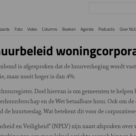
oards
Foto
Video
Columns
Boeken
Agenda
Podcasts
Over NU
 huurbeleid woningcorpor
nbond is afgesproken dat de huurverhoging wordt vast
ie, maar nooit hoger is dan 4%.
huurregister. Doel hiervan is om gemeenten te helpen b
rhuurderschap en de Wet betaalbare huur. Ook om de d
 de huurtoeslag. Wat betekent dit voor de corporatiese
rheid en Veiligheid" (NPLV) zijn naast afspraken ove
terking van een meer lokaal gerichte aanpak binnen het