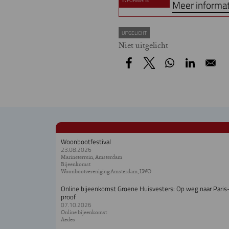
INFORMATIE
Meer informa
UITGELICHT
Niet uitgelicht
Woonbootfestival
23.08.2026
Marineterrein, Amsterdam
Bijeenkomst
Woonbootvereniging Amsterdam, LWO
Online bijeenkomst Groene Huisvesters: Op weg naar Paris
proof
07.10.2026
Online bijeenkomst
Aedes