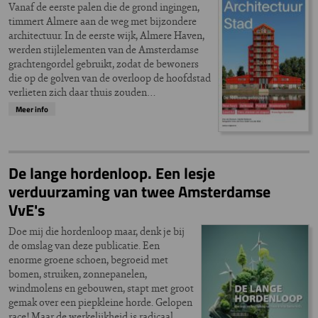
Vanaf de eerste palen die de grond ingingen,
timmert Almere aan de weg met bijzondere
architectuur. In de eerste wijk, Almere Haven,
werden stijlelementen van de Amsterdamse
grachtengordel gebruikt, zodat de bewoners
die op de golven van de overloop de hoofdstad
verlieten zich daar thuis zouden…
Meer info
De lange hordenloop. Een lesje
verduurzaming van twee Amsterdamse
VvE's
Doe mij die hordenloop maar, denk je bij
de omslag van deze publicatie. Een
enorme groene schoen, begroeid met
bomen, struiken, zonnepanelen,
windmolens en gebouwen, stapt met groot
gemak over een piepkleine horde. Gelopen
race! Maar de werkelijkheid is radicaal