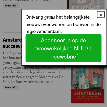
Meer info
×
Ontvang
het belangrijkste
gratis
nieuws over wonen en bouwen in de
regio Amsterdam.
Amsterdam: van achenebbisj naar
Abonneer je op de
succesverhaal
tweewekelijkse NUL20
Hoe leg je aan Amsterdamse millennials uit
nieuwsbrief
hoe hun stad er bij lag rond 1980? Daar is
geen beginnen aan, ook als ze er geboren en
getogen zijn. Het verschil met de stad waar
ze zich heden ten dage als een vis in het
water voelen, is te groot. Maar nu is er De
Stad, het boek waarin journalist en…
Meer info