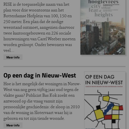
RISE is de toepasselijke naam van het
plan voor drie woontorens aan het
Rotterdamse Hofplein van 100, 150 en
250 meter. Een plan dat de nodige
weerstand ontmoet, aangezien daarvoor
twee kantoorgebouwen en 226 sociale
huurwoningen van Carel Weeber moeten
worden gesloopt. Onder bewoners was
veel…
Meer info
Op een dag in Nieuw-West
Hoe is het mogelijk dat woningen in Nieuw-
West van nog geen vijftig jaar oud tegen de
vlakte gaan? Publicist Bas Kok zoekt een
antwoord op die vraag vanuit zijn
persoonlijke geschiedenis: de sloop in 2010
van de woning in Slotervaart waar hij is
geboren en tot zijn tiende woonde.
Meer info