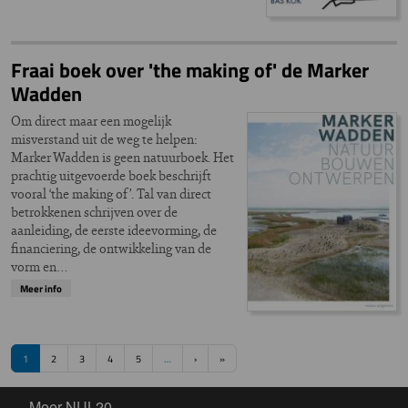
Fraai boek over 'the making of' de Marker
Wadden
Om direct maar een mogelijk
misverstand uit de weg te helpen:
Marker Wadden is geen natuurboek. Het
prachtig uitgevoerde boek beschrijft
vooral ‘the making of’. Tal van direct
betrokkenen schrijven over de
aanleiding, de eerste ideevorming, de
financiering, de ontwikkeling van de
vorm en…
Meer info
Paginering
Volgende pagina
Laatste pagina
1
2
3
4
5
…
›
»
Meer NUL20