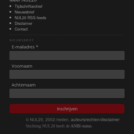
Meer NUL20
Tijdschriftarchief
Nieuwsbrief
NUL20 RSS-feeds
Disclaimer
Contact
NIEUWSBRIEF
E-mailadres *
Voornaam
Achternaam
Inschrijven
© NUL20, 2002-heden,
auteursrechten/disclaimer
Stichting NUL20 heeft de
ANBI-status
.