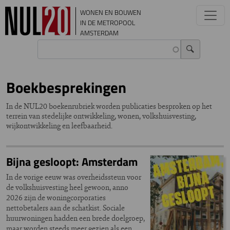
Overslaan en naar de inhoud gaan
WONEN EN BOUWEN
IN DE METROPOOL
AMSTERDAM
Boekbesprekingen
In de NUL20 boekenrubriek worden publicaties besproken op het
terrein van stedelijke ontwikkeling, wonen, volkshuisvesting,
wijkontwikkeling en leefbaarheid.
Bijna gesloopt: Amsterdam
In de vorige eeuw was overheidssteun voor
de volkshuisvesting heel gewoon, anno
2026 zijn de woningcorporaties
nettobetalers aan de schatkist. Sociale
huurwoningen hadden een brede doelgroep,
maar worden steeds meer gezien als een