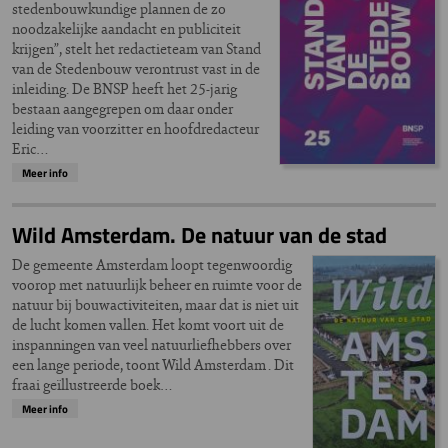
stedenbouwkundige plannen de zo
noodzakelijke aandacht en publiciteit
krijgen”, stelt het redactieteam van Stand
van de Stedenbouw verontrust vast in de
inleiding. De BNSP heeft het 25-jarig
bestaan aangegrepen om daar onder
leiding van voorzitter en hoofdredacteur
Eric…
Meer info
Wild Amsterdam. De natuur van de stad
De gemeente Amsterdam loopt tegenwoordig
voorop met natuurlijk beheer en ruimte voor de
natuur bij bouwactiviteiten, maar dat is niet uit
de lucht komen vallen. Het komt voort uit de
inspanningen van veel natuurliefhebbers over
een lange periode, toont Wild Amsterdam . Dit
fraai geïllustreerde boek…
Meer info