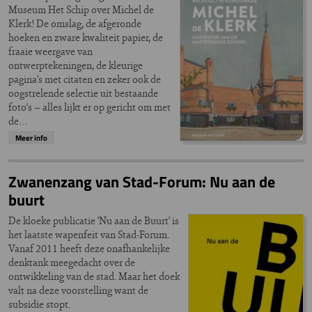
Museum Het Schip over Michel de
Klerk! De omslag, de afgeronde
hoeken en zware kwaliteit papier, de
fraaie weergave van
ontwerptekeningen, de kleurige
pagina’s met citaten en zeker ook de
oogstrelende selectie uit bestaande
foto‘s – alles lijkt er op gericht om met
de…
Meer info
Zwanenzang van Stad-Forum: Nu aan de
buurt
De kloeke publicatie 'Nu aan de Buurt' is
het laatste wapenfeit van Stad-Forum.
Vanaf 2011 heeft deze onafhankelijke
denktank meegedacht over de
ontwikkeling van de stad. Maar het doek
valt na deze voorstelling want de
subsidie stopt.