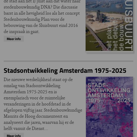
de stad aan het IJ juist aan dat water haar
stedenbouwkundig DNA? Die discussie
barst in alle hevigheid los als het concept
Stedenbouwkundig Plan voor de
bebouwing van de Sluisbuurt eind 2016
de inspraak in gaat.
Meer info
Stadsontwikkeling Amsterdam 1975-2025
Die nieuwe werkelijkheid staat op de
omslag van Stadsontwikkeling
Amsterdam 1975-2025 en is
exemplarisch voor de ruimtelijke
veranderingen in de hoofdstad in de
afgelopen vijftig jaar. Stedenbouwkundige
Maurits de Hoog documenteert en
analyseert die jaren, waarvan hij er de
helft vanuit de Dienst…
Meer info