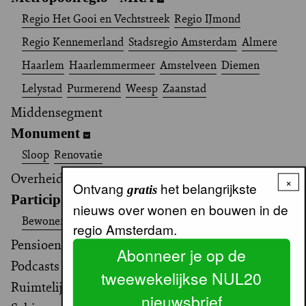
Regio Het Gooi en Vechtstreek
Regio IJmond
Regio Kennemerland
Stadsregio Amsterdam
Almere
Haarlem
Haarlemmermeer
Amstelveen
Diemen
Lelystad
Purmerend
Weesp
Zaanstad
Middensegment
Monument
Sloop
Renovatie
Overheidsbeleid Landelijk
×
Ontvang
het belangrijkste
gratis
Participatie
nieuws over wonen en bouwen in de
Bewonersparticipatie
regio Amsterdam.
Pensioenfonds / belegger
Abonneer je op de
Podcasts
tweewekelijkse NUL20
Ruimtelijke ordening
nieuwsbrief