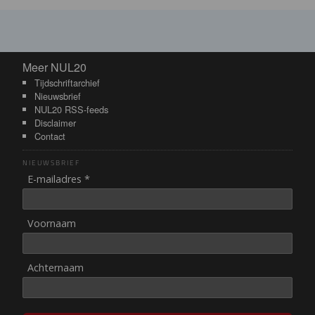
Meer NUL20
Meer NUL20
Tijdschriftarchief
Nieuwsbrief
NUL20 RSS-feeds
Disclaimer
Contact
NIEUWSBRIEF
E-mailadres *
Voornaam
Achternaam