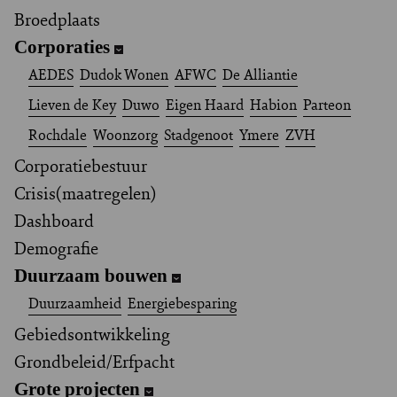
Broedplaats
Corporaties
AEDES
Dudok Wonen
AFWC
De Alliantie
Lieven de Key
Duwo
Eigen Haard
Habion
Parteon
Rochdale
Woonzorg
Stadgenoot
Ymere
ZVH
Corporatiebestuur
Crisis(maatregelen)
Dashboard
Demografie
Duurzaam bouwen
Duurzaamheid
Energiebesparing
Gebiedsontwikkeling
Grondbeleid/Erfpacht
Grote projecten