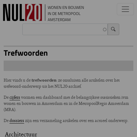
Overslaan en naar de inhoud gaan
WONEN EN BOUWEN
IN DE METROPOOL
AMSTERDAM
Trefwoorden
Hier vindt u de
: ze ontsluiten alle artikelen over het
trefwoorden
trefwoord-onderwerp uit het NUL20-archief.
De
cijfers
vormen een dashboard met de belangrijkste statistieken ivm
wonen en bouwen in Amsterdam en in de MetropoolRegio Amsterdam
(MRA).
De
dossiers
zijn een verzameling artikelen over een actueel onderwerp.
Architectuur