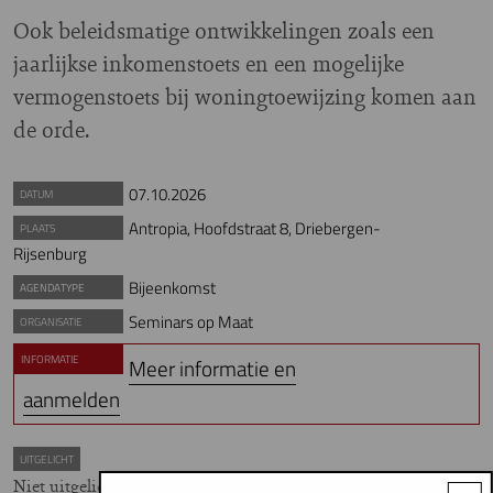
Ook beleidsmatige ontwikkelingen zoals een
jaarlijkse inkomenstoets en een mogelijke
vermogenstoets bij woningtoewijzing komen aan
de orde.
07.10.2026
DATUM
Antropia, Hoofdstraat 8, Driebergen-
PLAATS
Rijsenburg
Bijeenkomst
AGENDATYPE
Seminars op Maat
ORGANISATIE
INFORMATIE
Meer informatie en
aanmelden
UITGELICHT
Niet uitgelicht