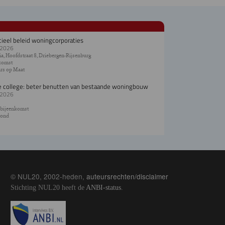
cieel beleid woningcorporaties
.2026
a, Hoofdstraat 8, Driebergen-Rijsenburg
komst
rs op Maat
e college: beter benutten van bestaande woningbouw
.2026
 bijeenkomst
ond
© NUL20, 2002-heden,
auteursrechten/disclaimer
Stichting NUL20 heeft de
ANBI-status
.
Image