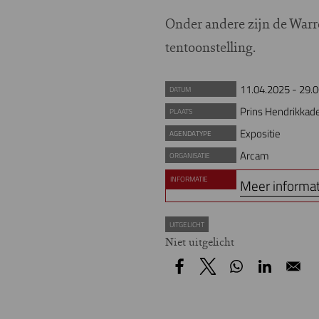
Onder andere zijn de Warr
tentoonstelling.
11.04.2025
-
29.0
DATUM
Prins Hendrikkad
PLAATS
Expositie
AGENDATYPE
Arcam
ORGANISATIE
INFORMATIE
Meer informat
UITGELICHT
Niet uitgelicht