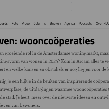
oards
Foto
Video
Columns
Boeken
Agenda
Podcasts
Over NU
en: wooncoöperaties
en groeiende rol in de Amsterdamse woningmarkt, maar
ingsvorm van wonen in 2025? Kom in Arcam alles te wet
 en welke kansen en obstakels er nog liggen voor de 
rijg je een kijkje in de keuken van inspirerende coöpera
 ontwerpfase, de uitdagingen waarmee wooncoöperaties
de stad. Je leert meer over de nieuwste ideeën en ontw
atieven van bewoners.