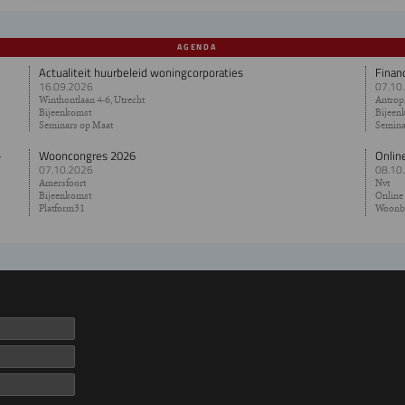
AGENDA
Actualiteit huurbeleid woningcorporaties
Finan
16.09.2026
07.10
Winthontlaan 4-6, Utrecht
Antropi
Bijeenkomst
Bijeen
Seminars op Maat
Semina
-
Wooncongres 2026
Onlin
07.10.2026
08.10
Amersfoort
Nvt
Bijeenkomst
Online
Platform31
Woonb