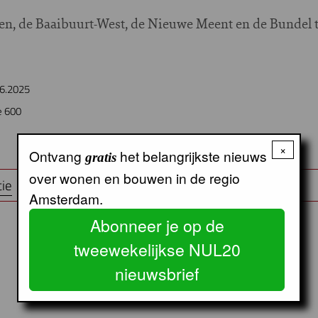
en, de Baaibuurt-West, de Nieuwe Meent en de Bundel t
6.2025
e 600
×
Ontvang
het belangrijkste nieuws
gratis
over wonen en bouwen in de regio
ie
Amsterdam.
Abonneer je op de
tweewekelijkse NUL20
nieuwsbrief