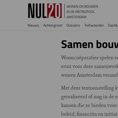
Overslaan en naar de inhoud gaan
WONEN EN BOUWEN
IN DE METROPOOL
AMSTERDAM
Hoofdnavigatie
Nieuws
Achtergrond
Dossiers
Trefwoorden
Dashb
Samen bouw
Wooncoöperaties spelen e
eruit voor deze samenwerk
wonen Amsterdam verandert
Met deze tentoonstelling k
gerealiseerd of nog in de
kansen die ze bieden voor 
beleid, financiën en initi