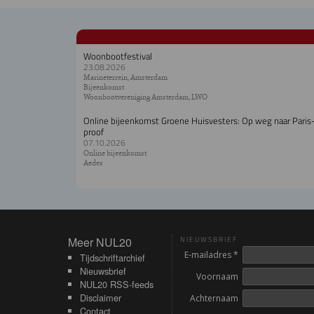
Woonbootfestival
23.08.2026
Marineterrein, Amsterdam
Bijeenkomst
Woonbootvereniging Amsterdam, LWO
Online bijeenkomst Groene Huisvesters: Op weg naar Paris
proof
07.10.2026
Online bijeenkomst
Aedes
Meer NUL20
Meer NUL20
NIEUWSBRIEF
E-mailadres *
Tijdschriftarchief
Nieuwsbrief
Voornaam
NUL20 RSS-feeds
Disclaimer
Achternaam
Contact