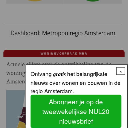
Dashboard: Metropoolregio Amsterdam
WONINGVOORRAAD MRA
Actuele cijfers over de ontwikkeling van de
×
woningvoorraad in de Metropoolregio
Ontvang
het belangrijkste
gratis
Amsterdam.
Meer
nieuws over wonen en bouwen in de
regio Amsterdam.
Abonneer je op de
tweewekelijkse NUL20
nieuwsbrief