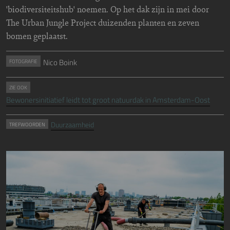
'biodiversiteitshub' noemen. Op het dak zijn in mei door
The Urban Jungle Project duizenden planten en zeven
bomen geplaatst.
Nico Boink
FOTOGRAFIE
ZIE OOK
Bewonersinitiatief leidt tot groot natuurdak in Amsterdam-Oost
Duurzaamheid
TREFWOORDEN
Image