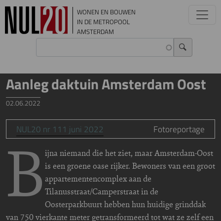
Overslaan en naar de inhoud gaan
WONEN EN BOUWEN
IN DE METROPOOL
AMSTERDAM
Aanleg daktuin Amsterdam Oost
02.06.2022
NUL20 nr 111 juni 2022
Fotoreportage
B
ijna niemand die het ziet, maar Amsterdam-Oost
is een groene oase rijker. Bewoners van een groot
appartementencomplex aan de
Tilanusstraat/Camperstraat in de
Oosterparkbuurt hebben hun huidige grinddak
van 750 vierkante meter getransformeerd tot wat ze zelf een