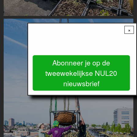
Image
×
Ontvang
het belangrijkste
gratis
nieuws over wonen en bouwen in de
regio Amsterdam.
Abonneer je op de
tweewekelijkse NUL20
nieuwsbrief