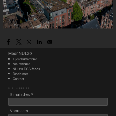
Meer NUL20
Meer NUL20
Tijdschriftarchief
Nieuwsbrief
NUL20 RSS-feeds
Disclaimer
Contact
NIEUWSBRIEF
E-mailadres *
Voornaam