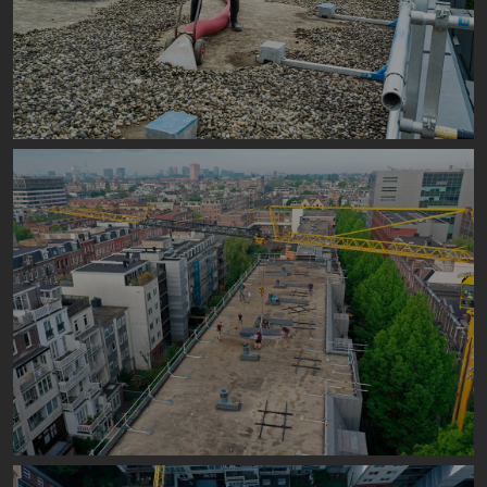
Image
Image