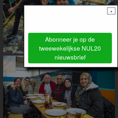
×
Ontvang
het belangrijkste
gratis
nieuws over wonen en bouwen in de
regio Amsterdam.
Abonneer je op de
tweewekelijkse NUL20
nieuwsbrief
Image