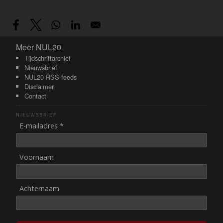
Meer NUL20
Meer NUL20
Tijdschriftarchief
Nieuwsbrief
NUL20 RSS-feeds
Disclaimer
Contact
NIEUWSBRIEF
E-mailadres *
Voornaam
Achternaam