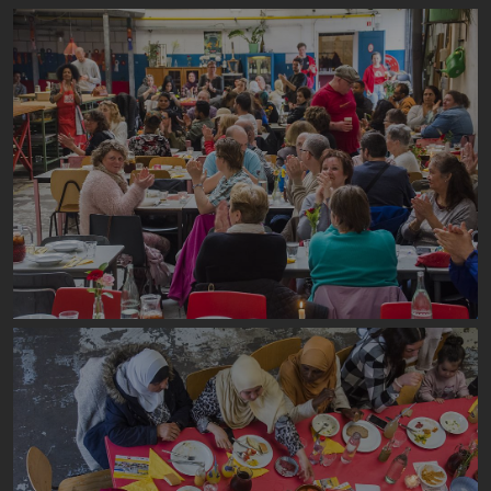
Image
Image