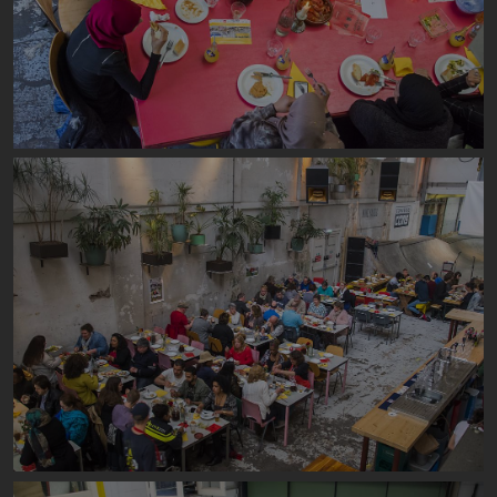
Image
Image