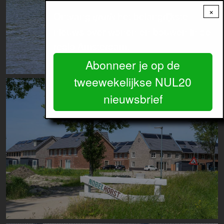
×
Ontvang
het belangrijkste
gratis
nieuws over wonen en bouwen in de
regio Amsterdam.
Abonneer je op de
tweewekelijkse NUL20
Image
nieuwsbrief