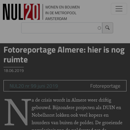
Overslaan en naar de inhoud gaan
WONEN EN BOUWEN
IN DE METROPOOL
AMSTERDAM
Fotoreportage Almere: hier is nog
ruimte
18.06.2019
NUL20 nr 99 juni 2019
Fotoreportage
N
a de crisis wordt in Almere weer driftig
gebouwd. Bijzondere projecten als DUIN en
Nobelhorst lokken ook veel kopers en
huurders van buiten de polder. De groeiende
populariteit van de polderstad zet de