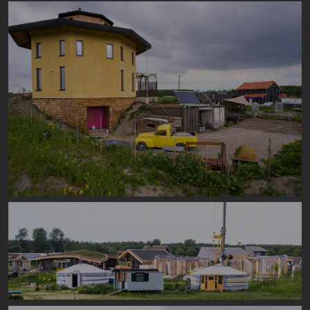
Image
Image