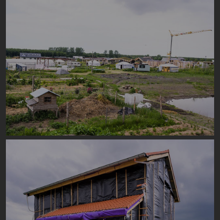
Image
Image