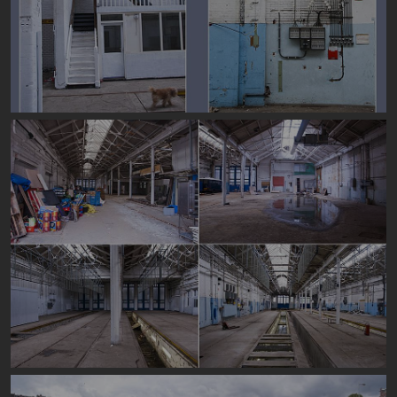
Image
Image