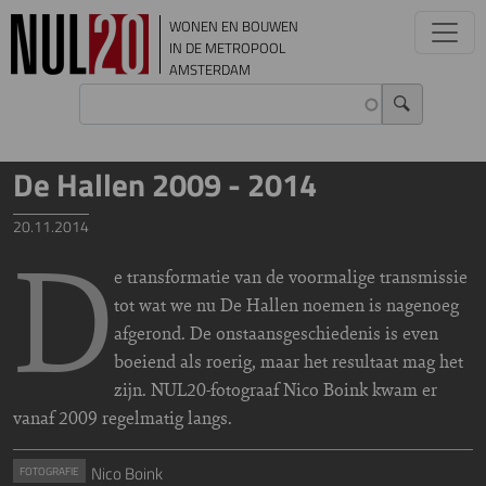
Overslaan en naar de inhoud gaan
WONEN EN BOUWEN
IN DE METROPOOL
AMSTERDAM
De Hallen 2009 - 2014
20.11.2014
D
e transformatie van de voormalige transmissie
tot wat we nu De Hallen noemen is nagenoeg
afgerond. De onstaansgeschiedenis is even
boeiend als roerig, maar het resultaat mag het
zijn. NUL20-fotograaf Nico Boink kwam er
vanaf 2009 regelmatig langs.
Nico Boink
FOTOGRAFIE