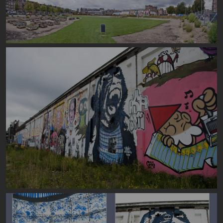
Image
Image