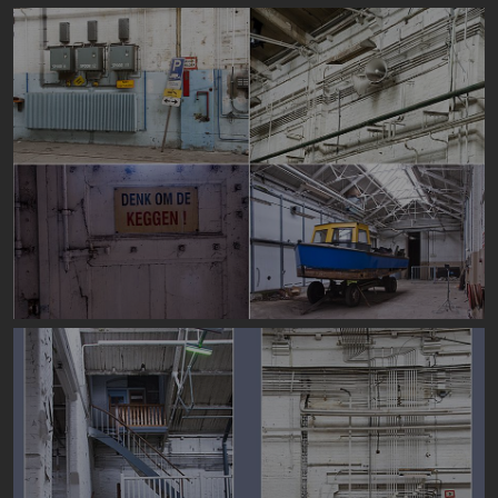
Image
Image