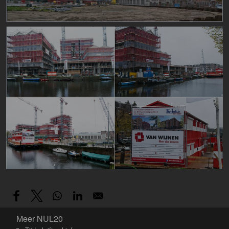
Image
Meer NUL20
Meer NUL20