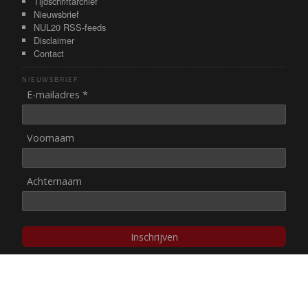
Tijdschriftarchief
Nieuwsbrief
NUL20 RSS-feeds
Disclaimer
Contact
NIEUWSBRIEF
E-mailadres *
Voornaam
Achternaam
Inschrijven
© NUL20, 2002-heden,
auteursrechten/disclaimer
Stichting NUL20 heeft de
ANBI-status
.
Image