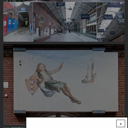
Image
×
Ontvang
het belangrijkste
gratis