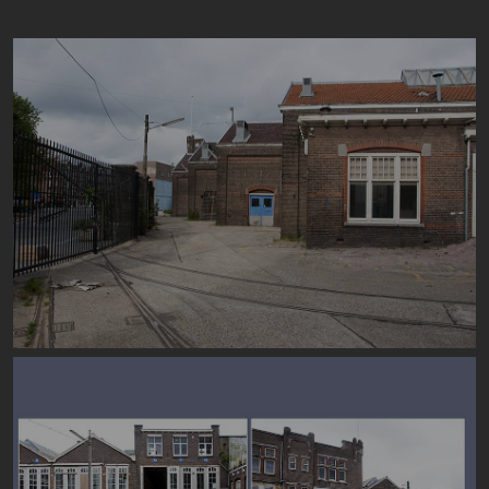
Image
Image