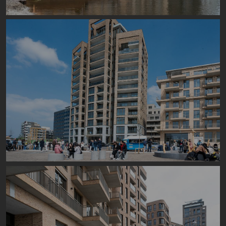
Image
Image