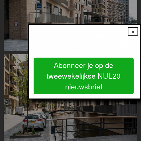
×
Ontvang
het belangrijkste
gratis
nieuws over wonen en bouwen in de
regio Amsterdam.
Image
Abonneer je op de
tweewekelijkse NUL20
nieuwsbrief