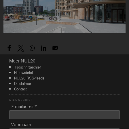
Meer NUL20
Meer NUL20
Tijdschriftarchief
Nieuwsbrief
NUL20 RSS-feeds
Disclaimer
Contact
NIEUWSBRIEF
E-mailadres *
Voornaam