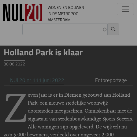
Overslaan en naar de inhoud gaan
WONEN EN BOUWEN
IN DE METROPOOL
AMSTERDAM
Holland Park is klaar
30.06.2022
NUL20 nr 111 juni 2022
Fotoreportage
Z
even jaar is er in Diemen gebouwd aan Holland
Park: een nieuwe stedelijke woonwijk
doorsneden met grachten. Onmiskenbaar met de
signatuur van stedenbouwkundige Sjoers Soeters.
Alle woningen zijn opgeleverd. De wijk telt nu
zo’n 5.000 bewoners, verdeeld over ongeveer 2.000