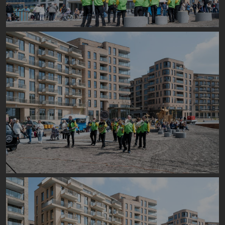
Image
Image