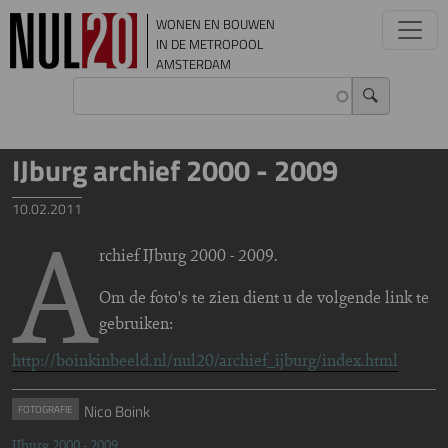
Overslaan en naar de inhoud gaan
WONEN EN BOUWEN
IN DE METROPOOL
AMSTERDAM
IJburg archief 2000 - 2009
10.02.2011
A
rchief IJburg 2000 - 2009.
Om de foto's te zien dient u de volgende link te
gebruiken:
http://boinkinbeeld.nl/nul20/archief_ijburg/index.html
Nico Boink
FOTOGRAFIE
IJburg 2000 - 2009