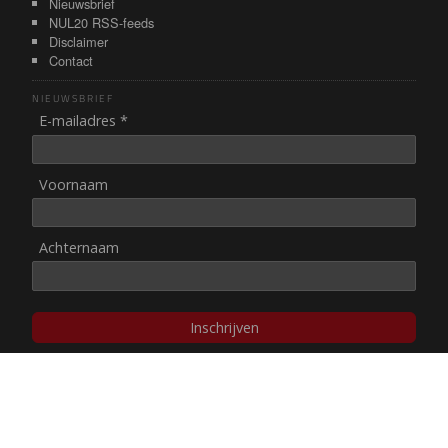
Nieuwsbrief
NUL20 RSS-feeds
Disclaimer
Contact
NIEUWSBRIEF
E-mailadres *
Voornaam
Achternaam
Inschrijven
© NUL20, 2002-heden,
auteursrechten/disclaimer
Stichting NUL20 heeft de
ANBI-status
.
Image