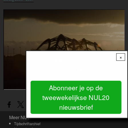
Image
×
Ontvang
het belangrijkste
gratis
nieuws over wonen en bouwen in de
regio Amsterdam.
Abonneer je op de
tweewekelijkse NUL20
nieuwsbrief
Meer NUL20
Meer NUL20
Tijdschriftarchief