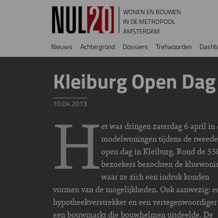
Overslaan en naar de inhoud gaan
WONEN EN BOUWEN
IN DE METROPOOL
AMSTERDAM
Hoofdnavigatie
Nieuws
Achtergrond
Dossiers
Trefwoorden
Dashb
Kleiburg Open Dag 
10.04.2013
H
et was dringen zaterdag 6 april in
modelwoningen tijdens de tweede
open dag in Kleiburg. Rond de 55
bezoekers bezochten de kluswoni
waar ze zich een indruk konden
vormen van de mogelijkheden. Ook aanwezig: e
hypotheekverstrekker en een vertegenwoordiger
een bouwmarkt die bouwhelmen uitdeelde. De