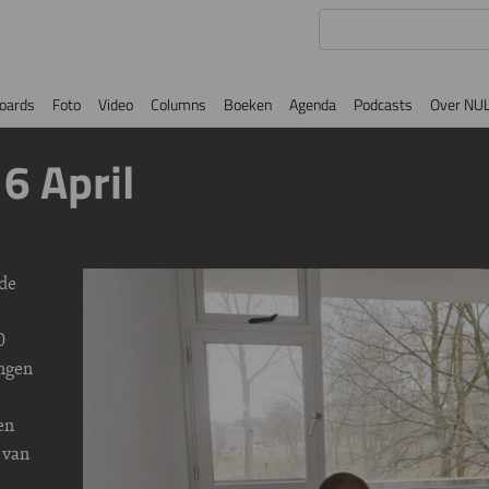
oards
Foto
Video
Columns
Boeken
Agenda
Podcasts
Over NU
6 April
 de
Image
0
ngen
en
 van