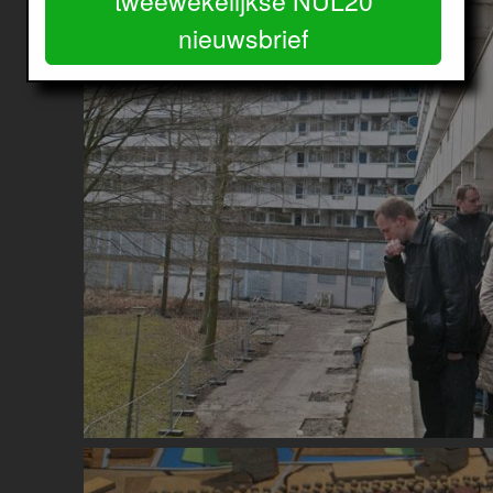
tweewekelijkse NUL20
nieuwsbrief
Image