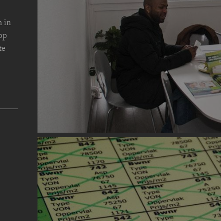
 in
op
te
Image