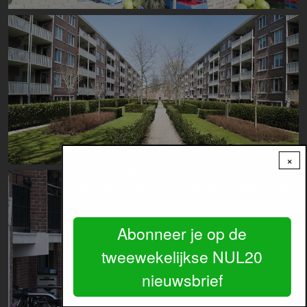
Image
×
Ontvang
het belangrijkste
gratis
Image
nieuws over wonen en bouwen in de
regio Amsterdam.
Abonneer je op de
tweewekelijkse NUL20
nieuwsbrief