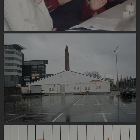
Image
Image