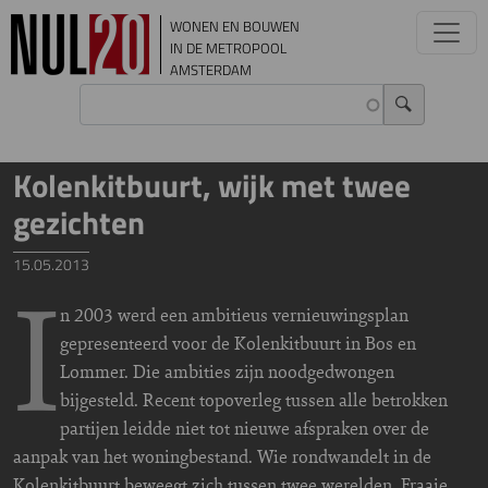
Overslaan en naar de inhoud gaan
WONEN EN BOUWEN
IN DE METROPOOL
AMSTERDAM
Kolenkitbuurt, wijk met twee
gezichten
15.05.2013
I
n 2003 werd een ambitieus vernieuwingsplan
gepresenteerd voor de Kolenkitbuurt in Bos en
Lommer. Die ambities zijn noodgedwongen
bijgesteld. Recent topoverleg tussen alle betrokken
partijen leidde niet tot nieuwe afspraken over de
aanpak van het woningbestand. Wie rondwandelt in de
Kolenkitbuurt beweegt zich tussen twee werelden. Fraaie