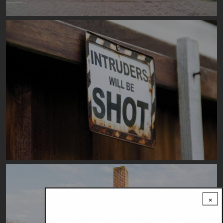
Image
Image
×
Ontvang
het belangrijkste
gratis
nieuws over wonen en bouwen in de