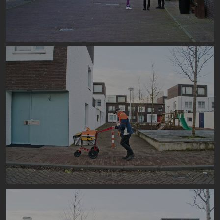
Image
Image