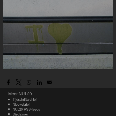
Meer NUL20
Meer NUL20
Tijdschriftarchief
Nieuwsbrief
NUL20 RSS-feeds
Disclaimer