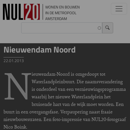
Overslaan en naar de inhoud gaan
WONEN EN BOUWEN
IN DE METROPOOL
AMSTERDAM
Nieuwendam Noord
22.01.2013
N
ieuwendam-Noord is omgedoopt tot
Waterlandpleinbuurt. Die naamsverandering
is onderdeel van een vernieuwingsprogramma
waarbij het nieuwe Waterlandplein het
bruisende hart van de wijk moet worden. Een
buurt in een overgangsfase. Verpaupering naast fraaie
nieuwbouwstraten. Een foto-impressie van NUL20-fotograaf
Nico Boink.