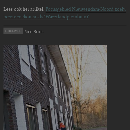
Lees ook het artikel:
Focusgebied Nieuwendam-Noord zoekt
betere toekomst als ‘Waterlandpleinbuurt’
Nico Boink
FOTOGRAFIE
Image